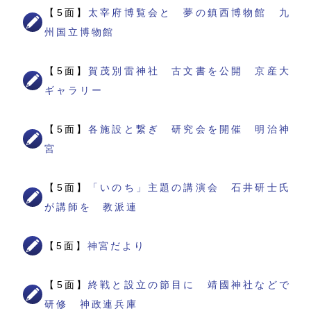
【5面】
太宰府博覧会と 夢の鎮西博物館 九
州国立博物館
【5面】
賀茂別雷神社 古文書を公開 京産大
ギャラリー
【5面】
各施設と繋ぎ 研究会を開催 明治神
宮
【5面】
「いのち」主題の講演会 石井研士氏
が講師を 教派連
【5面】
神宮だより
【5面】
終戦と設立の節目に 靖國神社などで
研修 神政連兵庫