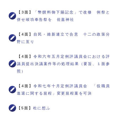
【3面】
「幣饌料御下賜記念」で改修 例祭と
併せ竣功奉告祭を 佐嘉神社
【4面】
自民・維新連立で合意 十二の政策分
野に亙り
【4面】
令和六年五月定例評議員会における評
議員提出決議案件等の処理結果（要旨、１面参
照）
【4面】
令和七年十月定例評議員会 「役職員
進退に関する規程」変更規程案を可決
【5面】
杜に想ふ