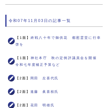
令和07年11月03日の記事一覧
【1面】
終戦八十年で御供花 都慰霊堂に行幸
啓を
【1面】
神社本庁 秋の定例評議員会を開催
令和七年度補正予算など
【2面】
岡田 左喜代氏
【2面】
進藤 眞喜枝氏
【2面】
花田 明雄氏