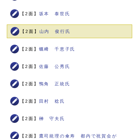
【2面】
坂本 泰世氏
【2面】
山内 俊行氏
【2面】
蠣﨑 千恵子氏
【2面】
佐藤 公秀氏
【2面】
鴨角 正統氏
【2面】
田村 稔氏
【2面】
榊 守夫氏
【2面】
鷹司統理の傘寿 都内で祝賀会が