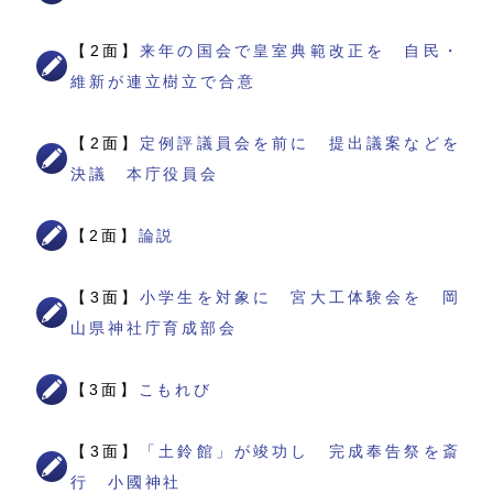
【2面】
来年の国会で皇室典範改正を 自民・
維新が連立樹立で合意
【2面】
定例評議員会を前に 提出議案などを
決議 本庁役員会
【2面】
論説
【3面】
小学生を対象に 宮大工体験会を 岡
山県神社庁育成部会
【3面】
こもれび
【3面】
「土鈴館」が竣功し 完成奉告祭を斎
行 小國神社