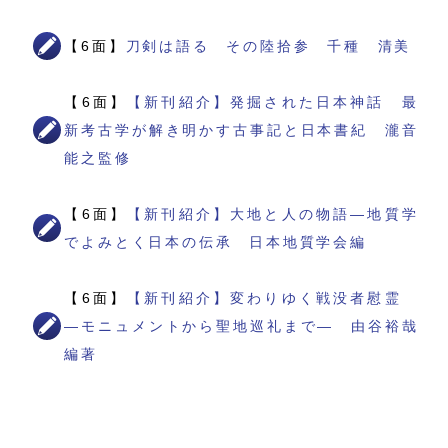
【6面】
刀剣は語る その陸拾参 千種 清美
【6面】
【新刊紹介】発掘された日本神話 最
新考古学が解き明かす古事記と日本書紀 瀧音
能之監修
【6面】
【新刊紹介】大地と人の物語―地質学
でよみとく日本の伝承 日本地質学会編
【6面】
【新刊紹介】変わりゆく戦没者慰霊
―モニュメントから聖地巡礼まで― 由谷裕哉
編著