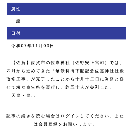
属性
一般
日付
令和07年11月03日
【佐賀】佐賀市の佐嘉神社（佐野安正宮司）では、
四月から進めてきた「幣饌料御下賜記念佐嘉神社社殿
改修工事」が完了したことから十月十二日に例祭と併
せて竣功奉告祭を斎行し、約五十人が参列した。
天皇・皇…
記事の続きを読む場合はログインしてください。また
は会員登録をお願いします。