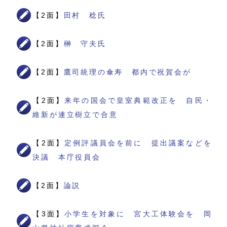
【2面】
田村 稔氏
【2面】
榊 守夫氏
【2面】
鷹司統理の傘寿 都内で祝賀会が
【2面】
来年の国会で皇室典範改正を 自民・
維新が連立樹立で合意
【2面】
定例評議員会を前に 提出議案などを
決議 本庁役員会
【2面】
論説
【3面】
小学生を対象に 宮大工体験会を 岡