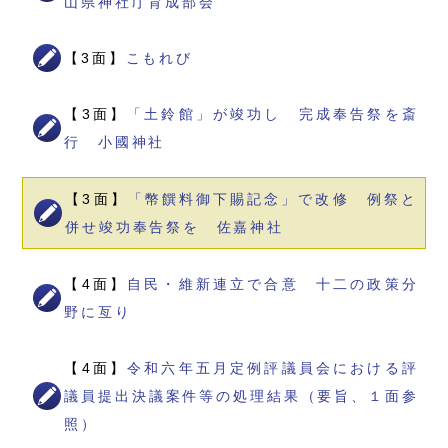
山県神社庁育成部会
【3面】
こもれび
【3面】
「土鈴館」が竣功し 完成奉告祭を斎
行 小國神社
【3面】
「幣饌料御下賜記念」で改修 例祭と
併せ竣功奉告祭を 佐嘉神社
【4面】
自民・維新連立で合意 十二の政策分
野に亙り
【4面】
令和六年五月定例評議員会における評
議員提出決議案件等の処理結果（要旨、１面参
照）