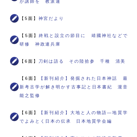
が講師を 教派連
【5面】
神宮だより
【5面】
終戦と設立の節目に 靖國神社などで
研修 神政連兵庫
【6面】
刀剣は語る その陸拾参 千種 清美
【6面】
【新刊紹介】発掘された日本神話 最
新考古学が解き明かす古事記と日本書紀 瀧音
能之監修
【6面】
【新刊紹介】大地と人の物語―地質学
でよみとく日本の伝承 日本地質学会編