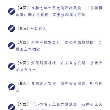
【4面】
令和七年十月定例評議員会 「役職員
進退に関する規程」変更規程案を可決
【5面】
杜に想ふ
【5面】
太宰府博覧会と 夢の鎮西博物館 九
州国立博物館
【5面】
賀茂別雷神社 古文書を公開 京産大
ギャラリー
【5面】
各施設と繋ぎ 研究会を開催 明治神
宮
【5面】
「いのち」主題の講演会 石井研士氏