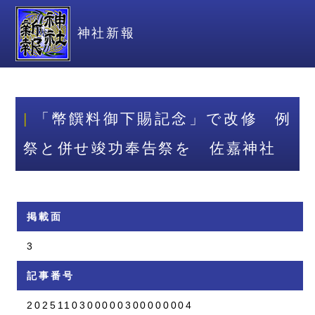
神社新報
「幣饌料御下賜記念」で改修 例
祭と併せ竣功奉告祭を 佐嘉神社
掲載面
3
記事番号
2025110300000300000004