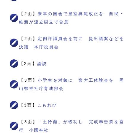
【2面】
来年の国会で皇室典範改正を 自民・
維新が連立樹立で合意
【2面】
定例評議員会を前に 提出議案などを
決議 本庁役員会
【2面】
論説
【3面】
小学生を対象に 宮大工体験会を 岡
山県神社庁育成部会
【3面】
こもれび
【3面】
「土鈴館」が竣功し 完成奉告祭を斎
行 小國神社