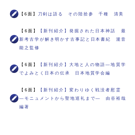
【6面】
刀剣は語る その陸拾参 千種 清美
【6面】
【新刊紹介】発掘された日本神話 最
新考古学が解き明かす古事記と日本書紀 瀧音
能之監修
【6面】
【新刊紹介】大地と人の物語―地質学
でよみとく日本の伝承 日本地質学会編
【6面】
【新刊紹介】変わりゆく戦没者慰霊
―モニュメントから聖地巡礼まで― 由谷裕哉
編著