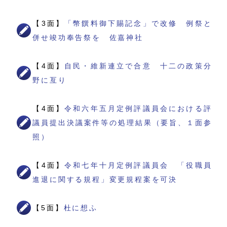
【3面】
「幣饌料御下賜記念」で改修 例祭と
併せ竣功奉告祭を 佐嘉神社
【4面】
自民・維新連立で合意 十二の政策分
野に亙り
【4面】
令和六年五月定例評議員会における評
議員提出決議案件等の処理結果（要旨、１面参
照）
【4面】
令和七年十月定例評議員会 「役職員
進退に関する規程」変更規程案を可決
【5面】
杜に想ふ