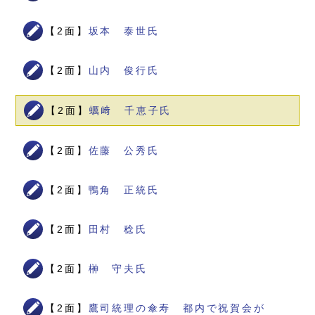
【2面】
坂本 泰世氏
【2面】
山内 俊行氏
【2面】
蠣﨑 千恵子氏
【2面】
佐藤 公秀氏
【2面】
鴨角 正統氏
【2面】
田村 稔氏
【2面】
榊 守夫氏
【2面】
鷹司統理の傘寿 都内で祝賀会が