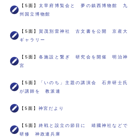
【5面】
太宰府博覧会と 夢の鎮西博物館 九
州国立博物館
【5面】
賀茂別雷神社 古文書を公開 京産大
ギャラリー
【5面】
各施設と繋ぎ 研究会を開催 明治神
宮
【5面】
「いのち」主題の講演会 石井研士氏
が講師を 教派連
【5面】
神宮だより
【5面】
終戦と設立の節目に 靖國神社などで
研修 神政連兵庫