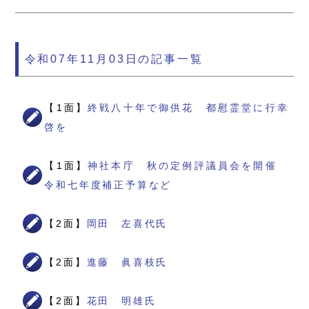
令和07年11月03日の記事一覧
【1面】
終戦八十年で御供花 都慰霊堂に行幸
啓を
【1面】
神社本庁 秋の定例評議員会を開催
令和七年度補正予算など
【2面】
岡田 左喜代氏
【2面】
進藤 眞喜枝氏
【2面】
花田 明雄氏