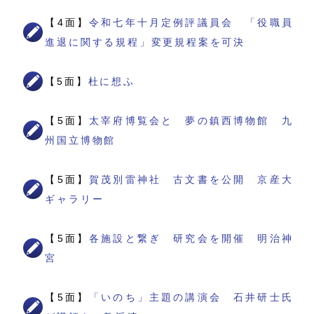
【4面】
令和七年十月定例評議員会 「役職員
進退に関する規程」変更規程案を可決
【5面】
杜に想ふ
【5面】
太宰府博覧会と 夢の鎮西博物館 九
州国立博物館
【5面】
賀茂別雷神社 古文書を公開 京産大
ギャラリー
【5面】
各施設と繋ぎ 研究会を開催 明治神
宮
【5面】
「いのち」主題の講演会 石井研士氏