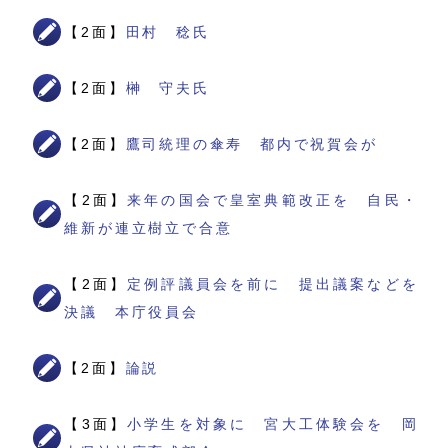
【2面】
田村 稔氏
【2面】
榊 守夫氏
【2面】
鷹司統理の傘寿 都内で祝賀会が
【2面】
来年の国会で皇室典範改正を 自民・
維新が連立樹立で合意
【2面】
定例評議員会を前に 提出議案などを
決議 本庁役員会
【2面】
論説
【3面】
小学生を対象に 宮大工体験会を 岡