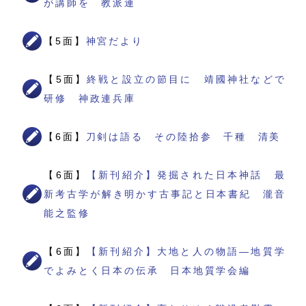
が講師を 教派連
【5面】
神宮だより
【5面】
終戦と設立の節目に 靖國神社などで
研修 神政連兵庫
【6面】
刀剣は語る その陸拾参 千種 清美
【6面】
【新刊紹介】発掘された日本神話 最
新考古学が解き明かす古事記と日本書紀 瀧音
能之監修
【6面】
【新刊紹介】大地と人の物語―地質学
でよみとく日本の伝承 日本地質学会編