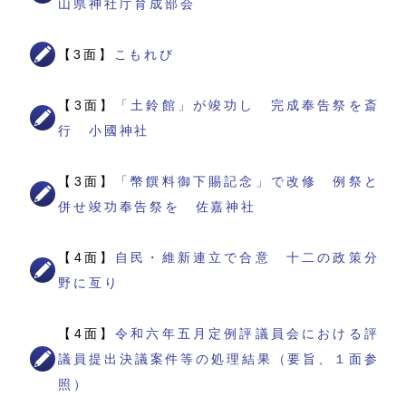
山県神社庁育成部会
【3面】
こもれび
【3面】
「土鈴館」が竣功し 完成奉告祭を斎
行 小國神社
【3面】
「幣饌料御下賜記念」で改修 例祭と
併せ竣功奉告祭を 佐嘉神社
【4面】
自民・維新連立で合意 十二の政策分
野に亙り
【4面】
令和六年五月定例評議員会における評
議員提出決議案件等の処理結果（要旨、１面参
照）