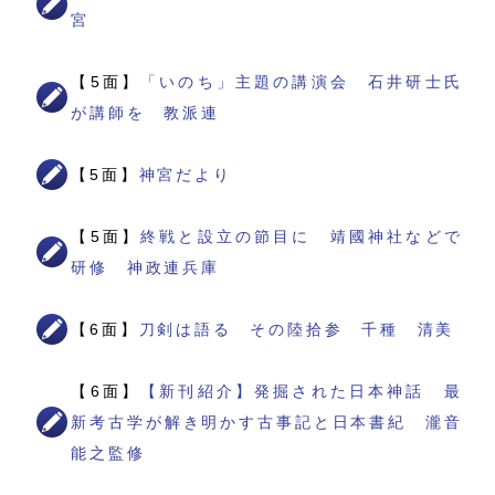
宮
【5面】
「いのち」主題の講演会 石井研士氏
が講師を 教派連
【5面】
神宮だより
【5面】
終戦と設立の節目に 靖國神社などで
研修 神政連兵庫
【6面】
刀剣は語る その陸拾参 千種 清美
【6面】
【新刊紹介】発掘された日本神話 最
新考古学が解き明かす古事記と日本書紀 瀧音
能之監修