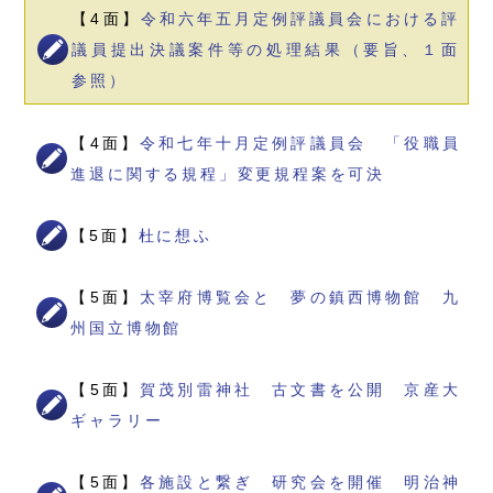
【4面】
令和六年五月定例評議員会における評
議員提出決議案件等の処理結果（要旨、１面
参照）
【4面】
令和七年十月定例評議員会 「役職員
進退に関する規程」変更規程案を可決
【5面】
杜に想ふ
【5面】
太宰府博覧会と 夢の鎮西博物館 九
州国立博物館
【5面】
賀茂別雷神社 古文書を公開 京産大
ギャラリー
【5面】
各施設と繋ぎ 研究会を開催 明治神