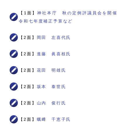
【1面】
神社本庁 秋の定例評議員会を開催
令和七年度補正予算など
【2面】
岡田 左喜代氏
【2面】
進藤 眞喜枝氏
【2面】
花田 明雄氏
【2面】
坂本 泰世氏
【2面】
山内 俊行氏
【2面】
蠣﨑 千恵子氏