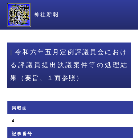
神社新報
令和六年五月定例評議員会におけ
る評議員提出決議案件等の処理結
果（要旨、１面参照）
掲載面
4
記事番号