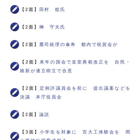
【2面】
田村 稔氏
【2面】
榊 守夫氏
【2面】
鷹司統理の傘寿 都内で祝賀会が
【2面】
来年の国会で皇室典範改正を 自民・
維新が連立樹立で合意
【2面】
定例評議員会を前に 提出議案などを
決議 本庁役員会
【2面】
論説
【3面】
小学生を対象に 宮大工体験会を 岡