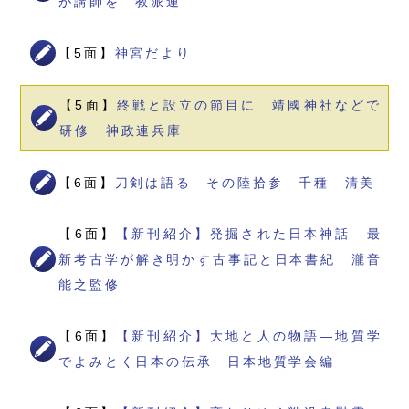
が講師を 教派連
【5面】
神宮だより
【5面】
終戦と設立の節目に 靖國神社などで
研修 神政連兵庫
【6面】
刀剣は語る その陸拾参 千種 清美
【6面】
【新刊紹介】発掘された日本神話 最
新考古学が解き明かす古事記と日本書紀 瀧音
能之監修
【6面】
【新刊紹介】大地と人の物語―地質学
でよみとく日本の伝承 日本地質学会編