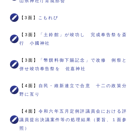
山県神社庁育成部会
【3面】
こもれび
【3面】
「土鈴館」が竣功し 完成奉告祭を斎
行 小國神社
【3面】
「幣饌料御下賜記念」で改修 例祭と
併せ竣功奉告祭を 佐嘉神社
【4面】
自民・維新連立で合意 十二の政策分
野に亙り
【4面】
令和六年五月定例評議員会における評
議員提出決議案件等の処理結果（要旨、１面参
照）