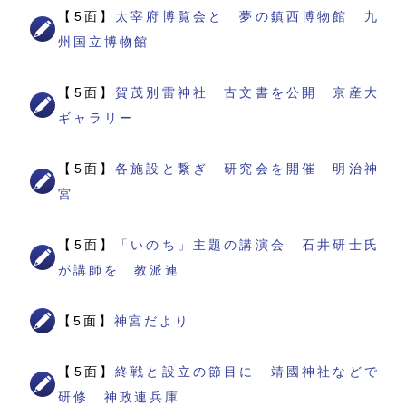
【5面】
太宰府博覧会と 夢の鎮西博物館 九
州国立博物館
【5面】
賀茂別雷神社 古文書を公開 京産大
ギャラリー
【5面】
各施設と繋ぎ 研究会を開催 明治神
宮
【5面】
「いのち」主題の講演会 石井研士氏
が講師を 教派連
【5面】
神宮だより
【5面】
終戦と設立の節目に 靖國神社などで
研修 神政連兵庫