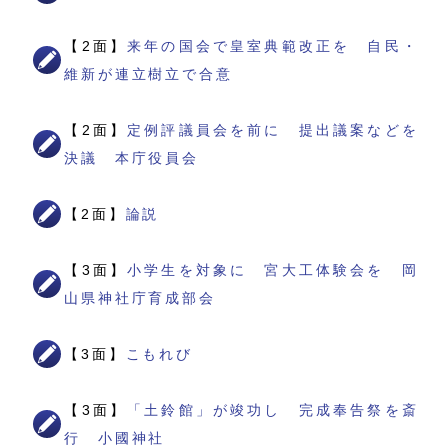
【2面】
来年の国会で皇室典範改正を 自民・
維新が連立樹立で合意
【2面】
定例評議員会を前に 提出議案などを
決議 本庁役員会
【2面】
論説
【3面】
小学生を対象に 宮大工体験会を 岡
山県神社庁育成部会
【3面】
こもれび
【3面】
「土鈴館」が竣功し 完成奉告祭を斎
行 小國神社