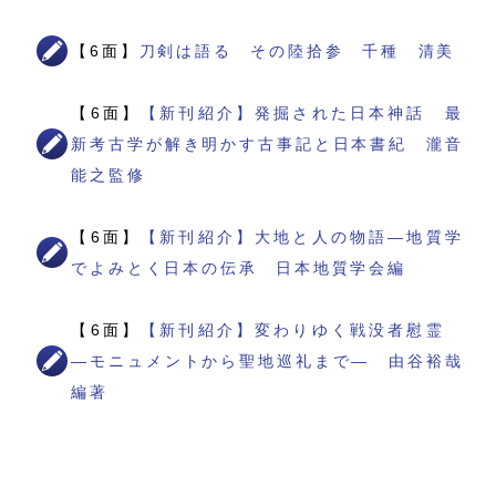
【6面】
刀剣は語る その陸拾参 千種 清美
【6面】
【新刊紹介】発掘された日本神話 最
新考古学が解き明かす古事記と日本書紀 瀧音
能之監修
【6面】
【新刊紹介】大地と人の物語―地質学
でよみとく日本の伝承 日本地質学会編
【6面】
【新刊紹介】変わりゆく戦没者慰霊
―モニュメントから聖地巡礼まで― 由谷裕哉
編著