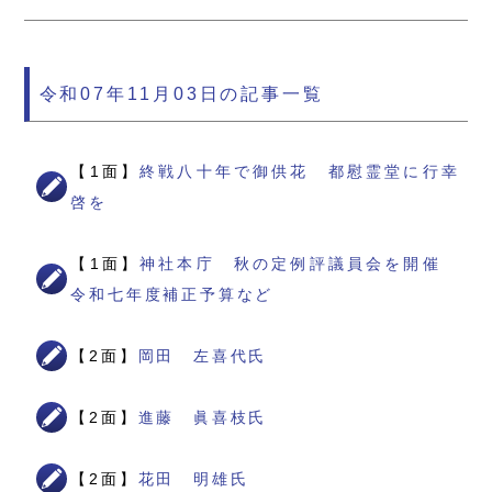
令和07年11月03日の記事一覧
【1面】
終戦八十年で御供花 都慰霊堂に行幸
啓を
【1面】
神社本庁 秋の定例評議員会を開催
令和七年度補正予算など
【2面】
岡田 左喜代氏
【2面】
進藤 眞喜枝氏
【2面】
花田 明雄氏