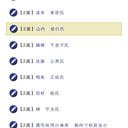
【2面】
坂本 泰世氏
【2面】
山内 俊行氏
【2面】
蠣﨑 千恵子氏
【2面】
佐藤 公秀氏
【2面】
鴨角 正統氏
【2面】
田村 稔氏
【2面】
榊 守夫氏
【2面】
鷹司統理の傘寿 都内で祝賀会が