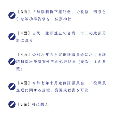
【3面】
「幣饌料御下賜記念」で改修 例祭と
併せ竣功奉告祭を 佐嘉神社
【4面】
自民・維新連立で合意 十二の政策分
野に亙り
【4面】
令和六年五月定例評議員会における評
議員提出決議案件等の処理結果（要旨、１面参
照）
【4面】
令和七年十月定例評議員会 「役職員
進退に関する規程」変更規程案を可決
【5面】
杜に想ふ