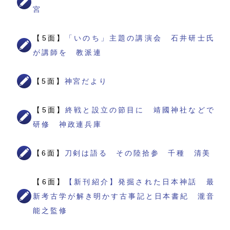
宮
【5面】
「いのち」主題の講演会 石井研士氏
が講師を 教派連
【5面】
神宮だより
【5面】
終戦と設立の節目に 靖國神社などで
研修 神政連兵庫
【6面】
刀剣は語る その陸拾参 千種 清美
【6面】
【新刊紹介】発掘された日本神話 最
新考古学が解き明かす古事記と日本書紀 瀧音
能之監修