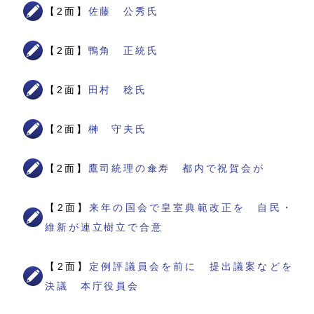
【2面】
佐藤 公秀氏
【2面】
鴨角 正統氏
【2面】
田村 稔氏
【2面】
榊 守夫氏
【2面】
鷹司統理の傘寿 都内で祝賀会が
【2面】
来年の国会で皇室典範改正を 自民・
維新が連立樹立で合意
【2面】
定例評議員会を前に 提出議案などを
決議 本庁役員会