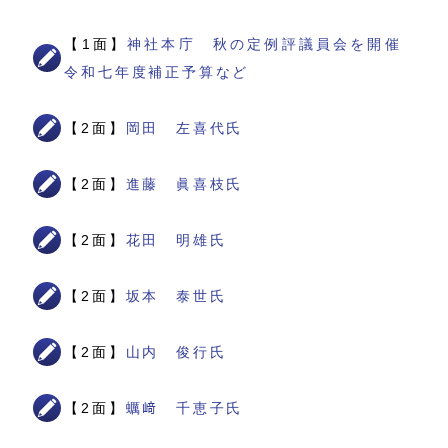
【1面】
神社本庁 秋の定例評議員会を開催
令和七年度補正予算など
【2面】
岡田 左喜代氏
【2面】
進藤 眞喜枝氏
【2面】
花田 明雄氏
【2面】
坂本 泰世氏
【2面】
山内 俊行氏
【2面】
蠣﨑 千恵子氏