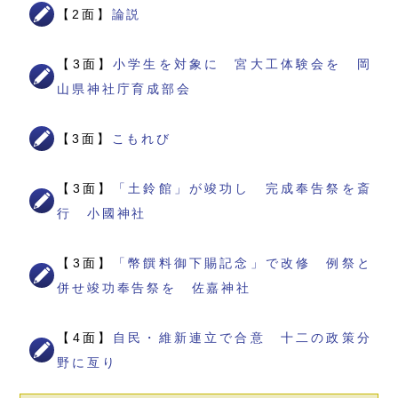
【2面】
論説
【3面】
小学生を対象に 宮大工体験会を 岡
山県神社庁育成部会
【3面】
こもれび
【3面】
「土鈴館」が竣功し 完成奉告祭を斎
行 小國神社
【3面】
「幣饌料御下賜記念」で改修 例祭と
併せ竣功奉告祭を 佐嘉神社
【4面】
自民・維新連立で合意 十二の政策分
野に亙り