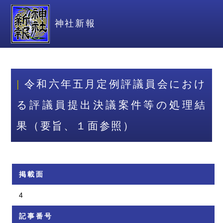
神社新報
令和六年五月定例評議員会におけ
る評議員提出決議案件等の処理結
果（要旨、１面参照）
掲載面
4
記事番号