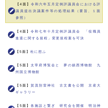
【4面】
令和六年五月定例評議員会における評
議員提出決議案件等の処理結果（要旨、１面
参照）
【4面】
令和七年十月定例評議員会 「役職員
進退に関する規程」変更規程案を可決
【5面】
杜に想ふ
【5面】
太宰府博覧会と 夢の鎮西博物館 九
州国立博物館
【5面】
賀茂別雷神社 古文書を公開 京産大
ギャラリー
【5面】
各施設と繋ぎ 研究会を開催 明治神