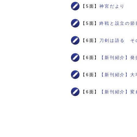
【5面】
神宮だより
【5面】
終戦と設立の節
【6面】
刀剣は語る そ
【6面】
【新刊紹介】発
【6面】
【新刊紹介】大
【6面】
【新刊紹介】変