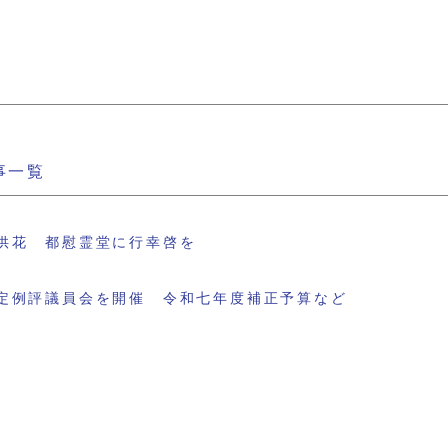
事一覧
供花 都慰霊堂に行幸啓を
定例評議員会を開催 令和七年度補正予算など