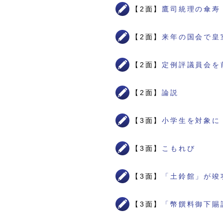
【2面】
鷹司統理の傘寿
【2面】
来年の国会で皇
【2面】
定例評議員会を
【2面】
論説
【3面】
小学生を対象に
【3面】
こもれび
【3面】
「土鈴館」が竣
【3面】
「幣饌料御下賜