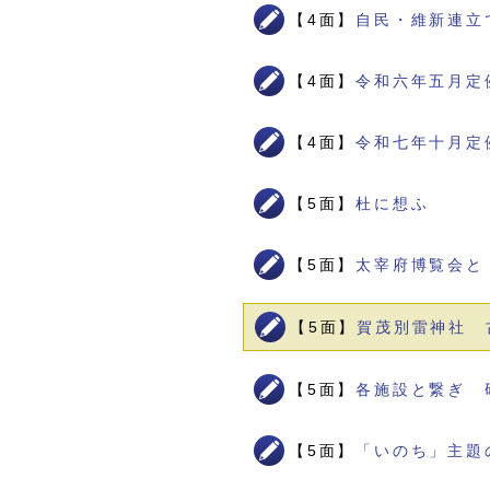
【4面】
自民・維新連立
【4面】
令和六年五月定
【4面】
令和七年十月定
【5面】
杜に想ふ
【5面】
太宰府博覧会と
【5面】
賀茂別雷神社 
【5面】
各施設と繋ぎ 
【5面】
「いのち」主題