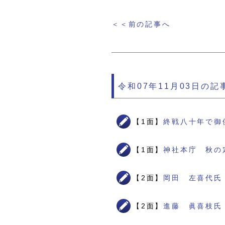
＜＜前の記事へ
令和07年11月03日の記
【1面】
終戦八十年で御
【1面】
神社本庁 秋の
【2面】
岡田 左喜代氏
【2面】
進藤 眞喜枝氏