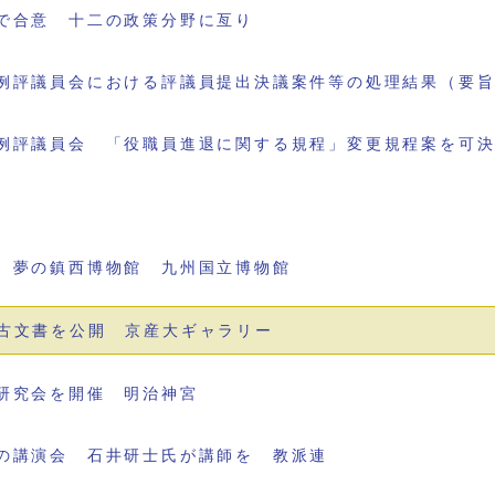
で合意 十二の政策分野に亙り
例評議員会における評議員提出決議案件等の処理結果（要
例評議員会 「役職員進退に関する規程」変更規程案を可
 夢の鎮西博物館 九州国立博物館
古文書を公開 京産大ギャラリー
研究会を開催 明治神宮
の講演会 石井研士氏が講師を 教派連