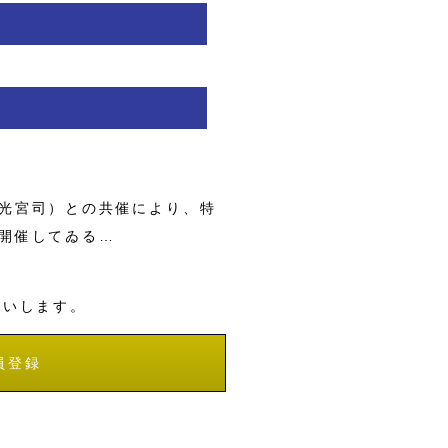
光宮司）との共催により、特
開催してゐる…
願いします。
員登録