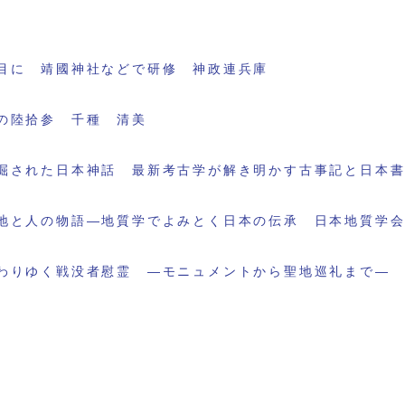
目に 靖國神社などで研修 神政連兵庫
の陸拾参 千種 清美
掘された日本神話 最新考古学が解き明かす古事記と日本
地と人の物語―地質学でよみとく日本の伝承 日本地質学
わりゆく戦没者慰霊 ―モニュメントから聖地巡礼まで―