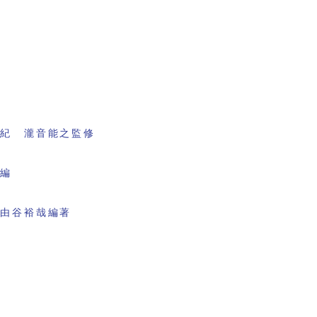
書紀 瀧音能之監修
会編
 由谷裕哉編著