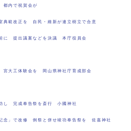
 都内で祝賀会が
室典範改正を 自民・維新が連立樹立で合意
前に 提出議案などを決議 本庁役員会
 宮大工体験会を 岡山県神社庁育成部会
功し 完成奉告祭を斎行 小國神社
記念」で改修 例祭と併せ竣功奉告祭を 佐嘉神社