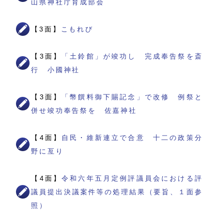
山県神社庁育成部会
【3面】
こもれび
【3面】
「土鈴館」が竣功し 完成奉告祭を斎
行 小國神社
【3面】
「幣饌料御下賜記念」で改修 例祭と
併せ竣功奉告祭を 佐嘉神社
【4面】
自民・維新連立で合意 十二の政策分
野に亙り
【4面】
令和六年五月定例評議員会における評
議員提出決議案件等の処理結果（要旨、１面参
照）