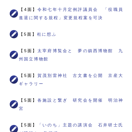
【4面】
令和七年十月定例評議員会 「役職員
進退に関する規程」変更規程案を可決
【5面】
杜に想ふ
【5面】
太宰府博覧会と 夢の鎮西博物館 九
州国立博物館
【5面】
賀茂別雷神社 古文書を公開 京産大
ギャラリー
【5面】
各施設と繋ぎ 研究会を開催 明治神
宮
【5面】
「いのち」主題の講演会 石井研士氏