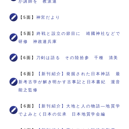
が講師を 教派連
【5面】
神宮だより
【5面】
終戦と設立の節目に 靖國神社などで
研修 神政連兵庫
【6面】
刀剣は語る その陸拾参 千種 清美
【6面】
【新刊紹介】発掘された日本神話 最
新考古学が解き明かす古事記と日本書紀 瀧音
能之監修
【6面】
【新刊紹介】大地と人の物語―地質学
でよみとく日本の伝承 日本地質学会編