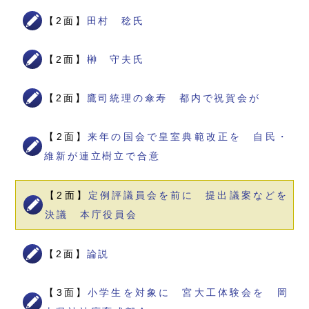
【2面】
田村 稔氏
【2面】
榊 守夫氏
【2面】
鷹司統理の傘寿 都内で祝賀会が
【2面】
来年の国会で皇室典範改正を 自民・
維新が連立樹立で合意
【2面】
定例評議員会を前に 提出議案などを
決議 本庁役員会
【2面】
論説
【3面】
小学生を対象に 宮大工体験会を 岡