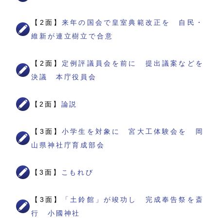
【2面】
来年の国会で皇室典範改正を 自民・
維新が連立樹立で合意
【2面】
定例評議員会を前に 提出議案などを
決議 本庁役員会
【2面】
論説
【3面】
小学生を対象に 宮大工体験会を 岡
山県神社庁育成部会
【3面】
こもれび
【3面】
「土鈴館」が竣功し 完成奉告祭を斎
行 小國神社