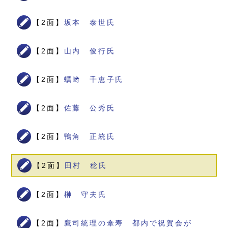
【2面】
坂本 泰世氏
【2面】
山内 俊行氏
【2面】
蠣﨑 千恵子氏
【2面】
佐藤 公秀氏
【2面】
鴨角 正統氏
【2面】
田村 稔氏
【2面】
榊 守夫氏
【2面】
鷹司統理の傘寿 都内で祝賀会が