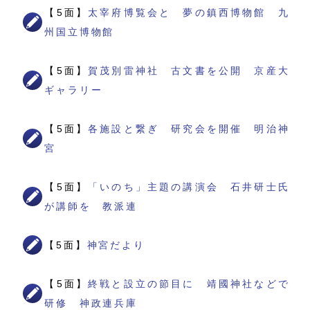
【5面】
太宰府博覧会と 夢の鎮西博物館 九
州国立博物館
【5面】
賀茂別雷神社 古文書を公開 京産大
ギャラリー
【5面】
各施設と繋ぎ 研究会を開催 明治神
宮
【5面】
「いのち」主題の講演会 石井研士氏
が講師を 教派連
【5面】
神宮だより
【5面】
終戦と設立の節目に 靖國神社などで
研修 神政連兵庫