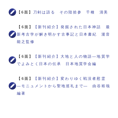
【6面】
刀剣は語る その陸拾参 千種 清美
【6面】
【新刊紹介】発掘された日本神話 最
新考古学が解き明かす古事記と日本書紀 瀧音
能之監修
【6面】
【新刊紹介】大地と人の物語―地質学
でよみとく日本の伝承 日本地質学会編
【6面】
【新刊紹介】変わりゆく戦没者慰霊
―モニュメントから聖地巡礼まで― 由谷裕哉
編著