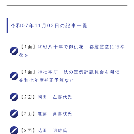
令和07年11月03日の記事一覧
【1面】
終戦八十年で御供花 都慰霊堂に行幸
啓を
【1面】
神社本庁 秋の定例評議員会を開催
令和七年度補正予算など
【2面】
岡田 左喜代氏
【2面】
進藤 眞喜枝氏
【2面】
花田 明雄氏