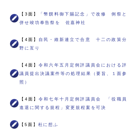
【3面】
「幣饌料御下賜記念」で改修 例祭と
併せ竣功奉告祭を 佐嘉神社
【4面】
自民・維新連立で合意 十二の政策分
野に亙り
【4面】
令和六年五月定例評議員会における評
議員提出決議案件等の処理結果（要旨、１面参
照）
【4面】
令和七年十月定例評議員会 「役職員
進退に関する規程」変更規程案を可決
【5面】
杜に想ふ