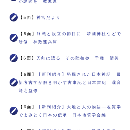
が講師を 教派連
【5面】
神宮だより
【5面】
終戦と設立の節目に 靖國神社などで
研修 神政連兵庫
【6面】
刀剣は語る その陸拾参 千種 清美
【6面】
【新刊紹介】発掘された日本神話 最
新考古学が解き明かす古事記と日本書紀 瀧音
能之監修
【6面】
【新刊紹介】大地と人の物語―地質学
でよみとく日本の伝承 日本地質学会編