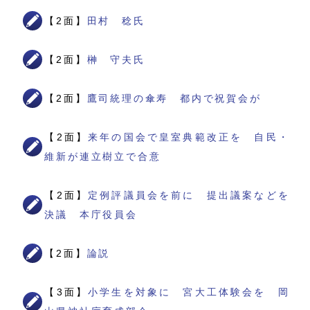
【2面】
田村 稔氏
【2面】
榊 守夫氏
【2面】
鷹司統理の傘寿 都内で祝賀会が
【2面】
来年の国会で皇室典範改正を 自民・
維新が連立樹立で合意
【2面】
定例評議員会を前に 提出議案などを
決議 本庁役員会
【2面】
論説
【3面】
小学生を対象に 宮大工体験会を 岡