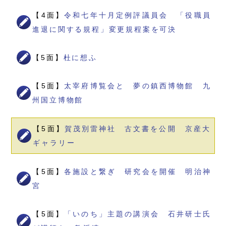
【4面】
令和七年十月定例評議員会 「役職員
進退に関する規程」変更規程案を可決
【5面】
杜に想ふ
【5面】
太宰府博覧会と 夢の鎮西博物館 九
州国立博物館
【5面】
賀茂別雷神社 古文書を公開 京産大
ギャラリー
【5面】
各施設と繋ぎ 研究会を開催 明治神
宮
【5面】
「いのち」主題の講演会 石井研士氏