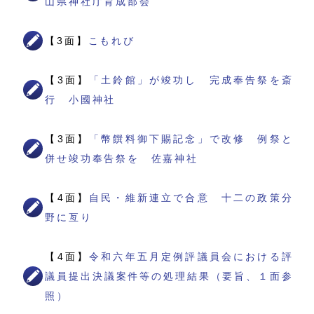
山県神社庁育成部会
【3面】
こもれび
【3面】
「土鈴館」が竣功し 完成奉告祭を斎
行 小國神社
【3面】
「幣饌料御下賜記念」で改修 例祭と
併せ竣功奉告祭を 佐嘉神社
【4面】
自民・維新連立で合意 十二の政策分
野に亙り
【4面】
令和六年五月定例評議員会における評
議員提出決議案件等の処理結果（要旨、１面参
照）