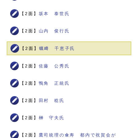
【2面】
坂本 泰世氏
【2面】
山内 俊行氏
【2面】
蠣﨑 千恵子氏
【2面】
佐藤 公秀氏
【2面】
鴨角 正統氏
【2面】
田村 稔氏
【2面】
榊 守夫氏
【2面】
鷹司統理の傘寿 都内で祝賀会が