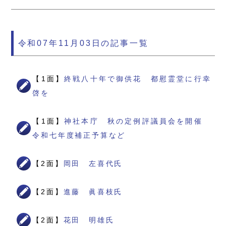
令和07年11月03日の記事一覧
【1面】
終戦八十年で御供花 都慰霊堂に行幸
啓を
【1面】
神社本庁 秋の定例評議員会を開催
令和七年度補正予算など
【2面】
岡田 左喜代氏
【2面】
進藤 眞喜枝氏
【2面】
花田 明雄氏