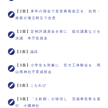
【2面】
来年の国会で皇室典範改正を 自民・
維新が連立樹立で合意
【2面】
定例評議員会を前に 提出議案などを
決議 本庁役員会
【2面】
論説
【3面】
小学生を対象に 宮大工体験会を 岡
山県神社庁育成部会
【3面】
こもれび
【3面】
「土鈴館」が竣功し 完成奉告祭を斎
行 小國神社