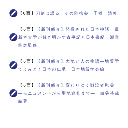
【6面】
刀剣は語る その陸拾参 千種 清美
【6面】
【新刊紹介】発掘された日本神話 最
新考古学が解き明かす古事記と日本書紀 瀧音
能之監修
【6面】
【新刊紹介】大地と人の物語―地質学
でよみとく日本の伝承 日本地質学会編
【6面】
【新刊紹介】変わりゆく戦没者慰霊
―モニュメントから聖地巡礼まで― 由谷裕哉
編著