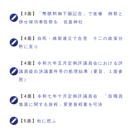
【3面】
「幣饌料御下賜記念」で改修 例祭と
併せ竣功奉告祭を 佐嘉神社
【4面】
自民・維新連立で合意 十二の政策分
野に亙り
【4面】
令和六年五月定例評議員会における評
議員提出決議案件等の処理結果（要旨、１面参
照）
【4面】
令和七年十月定例評議員会 「役職員
進退に関する規程」変更規程案を可決
【5面】
杜に想ふ