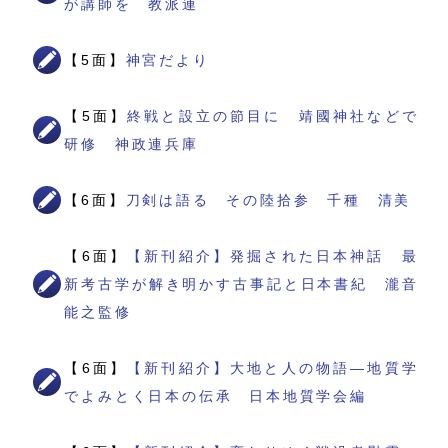
が講師を 教派連
【5面】
神宮だより
【5面】
終戦と設立の節目に 靖國神社などで
研修 神政連兵庫
【6面】
刀剣は語る その陸拾参 千種 清美
【6面】
【新刊紹介】発掘された日本神話 最
新考古学が解き明かす古事記と日本書紀 瀧音
能之監修
【6面】
【新刊紹介】大地と人の物語―地質学
でよみとく日本の伝承 日本地質学会編