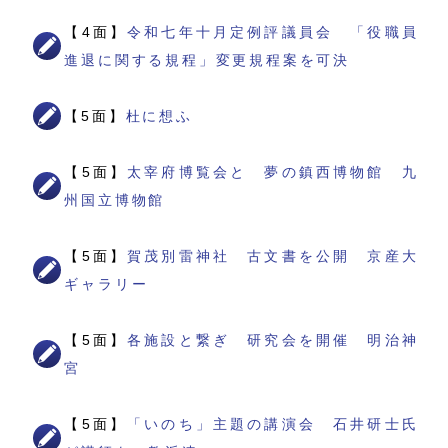
【4面】
令和七年十月定例評議員会 「役職員
進退に関する規程」変更規程案を可決
【5面】
杜に想ふ
【5面】
太宰府博覧会と 夢の鎮西博物館 九
州国立博物館
【5面】
賀茂別雷神社 古文書を公開 京産大
ギャラリー
【5面】
各施設と繋ぎ 研究会を開催 明治神
宮
【5面】
「いのち」主題の講演会 石井研士氏