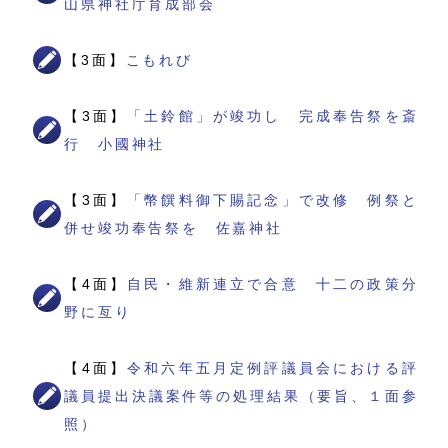
山県神社庁育成部会
【3面】
こもれび
【3面】
「土鈴館」が竣功し 完成奉告祭を斎
行 小國神社
【3面】
「幣饌料御下賜記念」で改修 例祭と
併せ竣功奉告祭を 佐嘉神社
【4面】
自民・維新連立で合意 十二の政策分
野に亙り
【4面】
令和六年五月定例評議員会における評
議員提出決議案件等の処理結果（要旨、１面参
照）