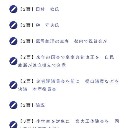
【2面】
田村 稔氏
【2面】
榊 守夫氏
【2面】
鷹司統理の傘寿 都内で祝賀会が
【2面】
来年の国会で皇室典範改正を 自民・
維新が連立樹立で合意
【2面】
定例評議員会を前に 提出議案などを
決議 本庁役員会
【2面】
論説
【3面】
小学生を対象に 宮大工体験会を 岡