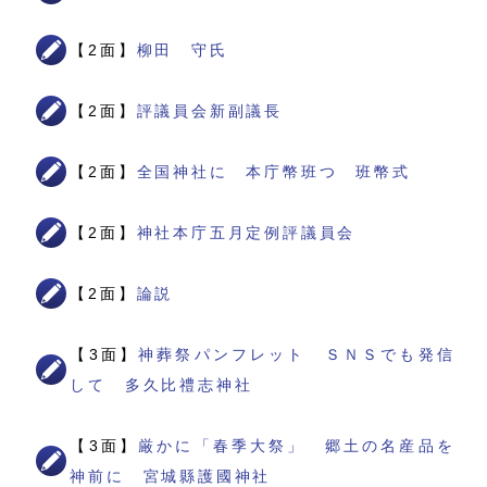
【2面】
柳田 守氏
【2面】
評議員会新副議長
【2面】
全国神社に 本庁幣班つ 班幣式
【2面】
神社本庁五月定例評議員会
【2面】
論説
【3面】
神葬祭パンフレット ＳＮＳでも発信
して 多久比禮志神社
【3面】
厳かに「春季大祭」 郷土の名産品を
神前に 宮城縣護國神社