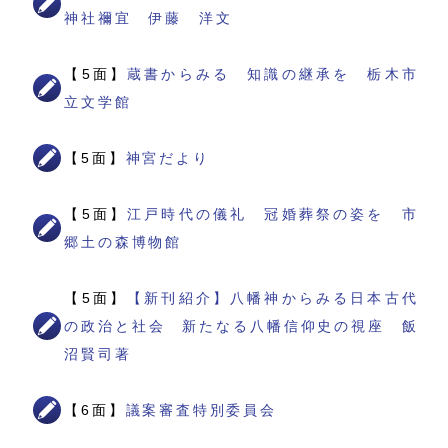
神社禰宜 伊藤 洋文
【5面】
蔵書からみる 知識の継承を 栃木市
立文学館
【5面】
神宮だより
【5面】
江戸時代の儀礼 冠婚葬祭の姿を 市
郷土の森博物館
【5面】
【新刊紹介】八幡神からみる日本古代
の政治と社会 新たなる八幡信仰史の視座 飯
沼賢司著
【6面】
議案審査特別委員会