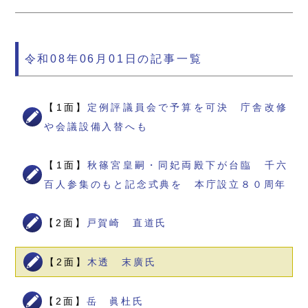
令和08年06月01日の記事一覧
【1面】
定例評議員会で予算を可決 庁舎改修
や会議設備入替へも
【1面】
秋篠宮皇嗣・同妃両殿下が台臨 千六
百人参集のもと記念式典を 本庁設立８０周年
【2面】
戸賀崎 直道氏
【2面】
木透 末廣氏
【2面】
岳 眞杜氏