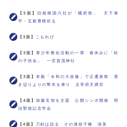
【3面】
旧相模国六社が「國府祭」 天下泰
平・五穀豊穣祈る
【3面】
こもれび
【3面】
青少年教化活動の一環 春休みに「杜
の子供会」 一宮賀茂神社
【3面】
本殿「令和の大改修」で正遷座祭 畏
き辺りよりの幣帛を奉り 太宰府天満宮
【4面】
加藤玄智を主題 公開シンポ開催 明
治聖徳記念学会
【4面】
刀剣は語る その漆拾千種 清美