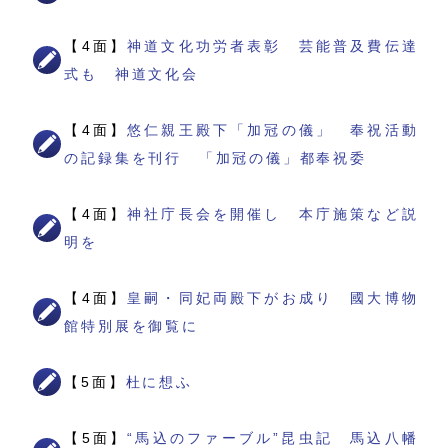
【4面】
神道文化功労者表彰 芸能普及費伝達
式も 神道文化会
【4面】
悠仁親王殿下「加冠の儀」 奉祝活動
の記録集を刊行 「加冠の儀」都奉祝委
【4面】
神社庁長会を開催し 本庁施策など説
明を
【4面】
皇嗣・同妃両殿下がお成り 國大博物
館特別展を御覧に
【5面】
杜に想ふ
【5面】
“馬込のファーブル”昆虫記 馬込八幡