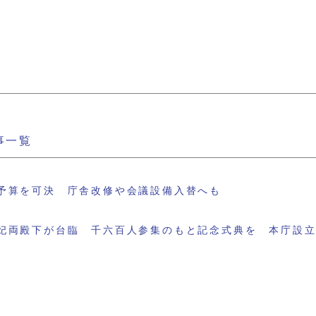
事一覧
予算を可決 庁舎改修や会議設備入替へも
妃両殿下が台臨 千六百人参集のもと記念式典を 本庁設