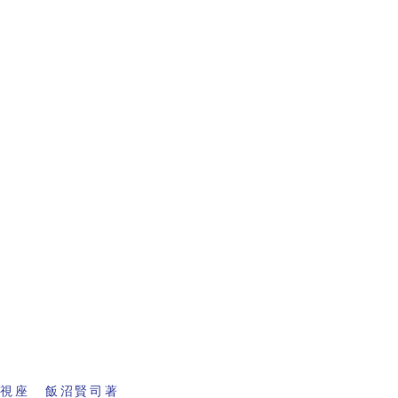
の視座 飯沼賢司著