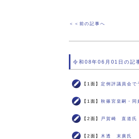
＜＜前の記事へ
令和08年06月01日の記
【1面】
定例評議員会で
【1面】
秋篠宮皇嗣・同
【2面】
戸賀崎 直道氏
【2面】
木透 末廣氏