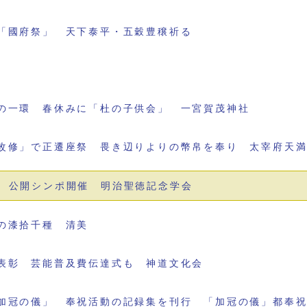
「國府祭」 天下泰平・五穀豊穣祈る
の一環 春休みに「杜の子供会」 一宮賀茂神社
改修」で正遷座祭 畏き辺りよりの幣帛を奉り 太宰府天
 公開シンポ開催 明治聖徳記念学会
の漆拾千種 清美
表彰 芸能普及費伝達式も 神道文化会
加冠の儀」 奉祝活動の記録集を刊行 「加冠の儀」都奉