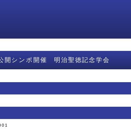
公開シンポ開催 明治聖徳記念学会
001