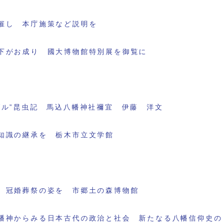
催し 本庁施策など説明を
下がお成り 國大博物館特別展を御覧に
ブル”昆虫記 馬込八幡神社禰宜 伊藤 洋文
知識の継承を 栃木市立文学館
 冠婚葬祭の姿を 市郷土の森博物館
幡神からみる日本古代の政治と社会 新たなる八幡信仰史