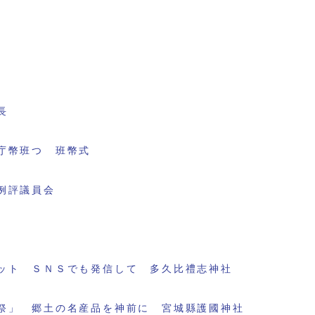
長
庁幣班つ 班幣式
例評議員会
ット ＳＮＳでも発信して 多久比禮志神社
祭」 郷土の名産品を神前に 宮城縣護國神社