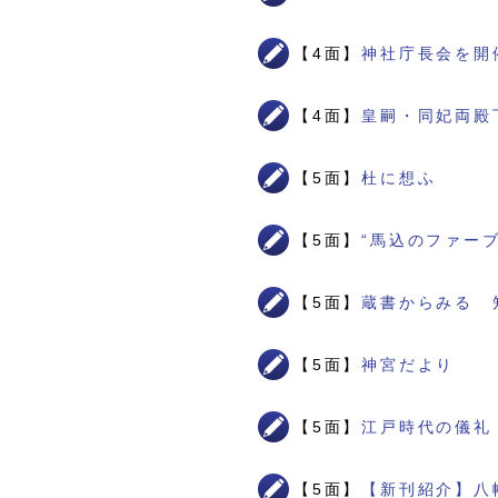
【4面】
神社庁長会を開
【4面】
皇嗣・同妃両殿
【5面】
杜に想ふ
【5面】
“馬込のファー
【5面】
蔵書からみる 
【5面】
神宮だより
【5面】
江戸時代の儀礼
【5面】
【新刊紹介】八