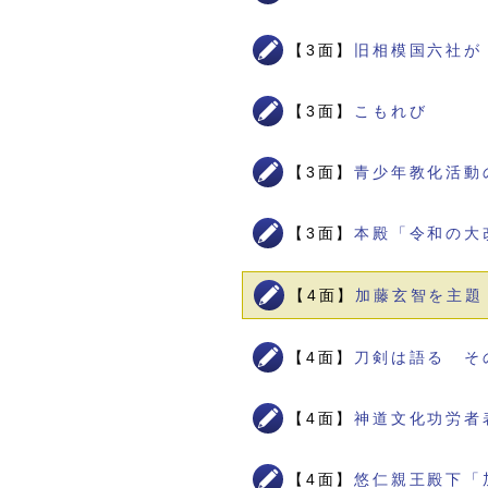
【3面】
旧相模国六社が
【3面】
こもれび
【3面】
青少年教化活動
【3面】
本殿「令和の大
【4面】
加藤玄智を主題
【4面】
刀剣は語る そ
【4面】
神道文化功労者
【4面】
悠仁親王殿下「