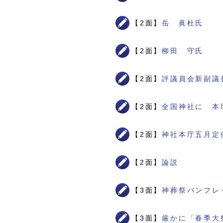
【2面】
岳 眞杜氏
【2面】
柳田 守氏
【2面】
評議員会新副議
【2面】
全国神社に 本
【2面】
神社本庁五月定
【2面】
論説
【3面】
神葬祭パンフレ
【3面】
厳かに「春季大