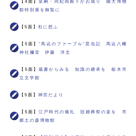
【4面】
皇嗣・同妃両殿下がお成り 國大博物
館特別展を御覧に
【5面】
杜に想ふ
【5面】
“馬込のファーブル”昆虫記 馬込八幡
神社禰宜 伊藤 洋文
【5面】
蔵書からみる 知識の継承を 栃木市
立文学館
【5面】
神宮だより
【5面】
江戸時代の儀礼 冠婚葬祭の姿を 市
郷土の森博物館