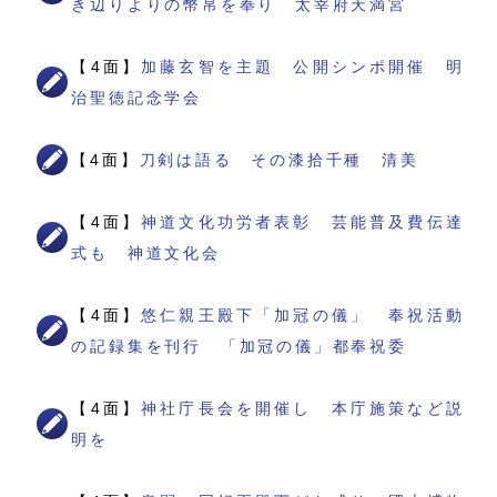
き辺りよりの幣帛を奉り 太宰府天満宮
【4面】
加藤玄智を主題 公開シンポ開催 明
治聖徳記念学会
【4面】
刀剣は語る その漆拾千種 清美
【4面】
神道文化功労者表彰 芸能普及費伝達
式も 神道文化会
【4面】
悠仁親王殿下「加冠の儀」 奉祝活動
の記録集を刊行 「加冠の儀」都奉祝委
【4面】
神社庁長会を開催し 本庁施策など説
明を