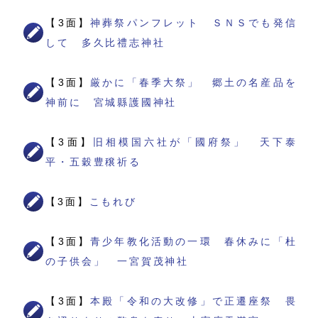
【3面】
神葬祭パンフレット ＳＮＳでも発信
して 多久比禮志神社
【3面】
厳かに「春季大祭」 郷土の名産品を
神前に 宮城縣護國神社
【3面】
旧相模国六社が「國府祭」 天下泰
平・五穀豊穣祈る
【3面】
こもれび
【3面】
青少年教化活動の一環 春休みに「杜
の子供会」 一宮賀茂神社
【3面】
本殿「令和の大改修」で正遷座祭 畏