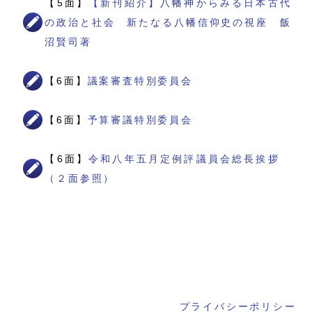
【5面】
【新刊紹介】八幡神からみる日本古代
の政治と社会 新たなる八幡信仰史の視座 飯
沼賢司著
【6面】
議案審査特別委員会
【6面】
予算審議特別委員会
【6面】
令和八年五月定例評議員会総長挨拶
（２面参照）
プライバシーポリシー