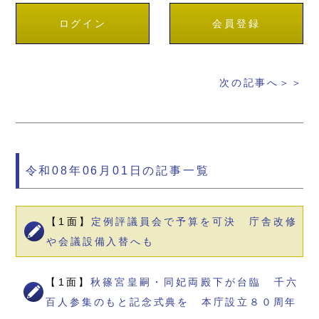
ログイン
会員登録
次の記事へ＞＞
令和08年06月01日の記事一覧
【1面】
定例評議員会で予算を可決 庁舎改修
や会議設備入替へも
【1面】
秋篠宮皇嗣・同妃両殿下が台臨 千六
百人参集のもと記念式典を 本庁設立８０周年