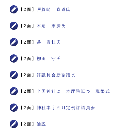
【2面】
戸賀崎 直道氏
【2面】
木透 末廣氏
【2面】
岳 眞杜氏
【2面】
柳田 守氏
【2面】
評議員会新副議長
【2面】
全国神社に 本庁幣班つ 班幣式
【2面】
神社本庁五月定例評議員会
【2面】
論説