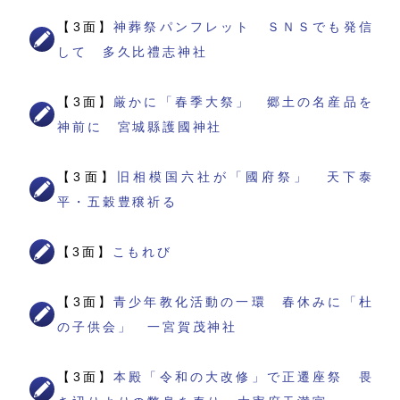
【3面】
神葬祭パンフレット ＳＮＳでも発信
して 多久比禮志神社
【3面】
厳かに「春季大祭」 郷土の名産品を
神前に 宮城縣護國神社
【3面】
旧相模国六社が「國府祭」 天下泰
平・五穀豊穣祈る
【3面】
こもれび
【3面】
青少年教化活動の一環 春休みに「杜
の子供会」 一宮賀茂神社
【3面】
本殿「令和の大改修」で正遷座祭 畏