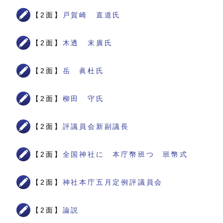
【2面】
戸賀崎 直道氏
【2面】
木透 末廣氏
【2面】
岳 眞杜氏
【2面】
柳田 守氏
【2面】
評議員会新副議長
【2面】
全国神社に 本庁幣班つ 班幣式
【2面】
神社本庁五月定例評議員会
【2面】
論説