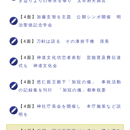
き辺りよりの幣帛を奉り 太宰府天満宮
【4面】
加藤玄智を主題 公開シンポ開催 明
治聖徳記念学会
【4面】
刀剣は語る その漆拾千種 清美
【4面】
神道文化功労者表彰 芸能普及費伝達
式も 神道文化会
【4面】
悠仁親王殿下「加冠の儀」 奉祝活動
の記録集を刊行 「加冠の儀」都奉祝委
【4面】
神社庁長会を開催し 本庁施策など説
明を