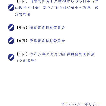
【5面】
【新刊紹介】八幡神からみる日本古代
の政治と社会 新たなる八幡信仰史の視座 飯
沼賢司著
【6面】
議案審査特別委員会
【6面】
予算審議特別委員会
【6面】
令和八年五月定例評議員会総長挨拶
（２面参照）
プライバシーポリシー