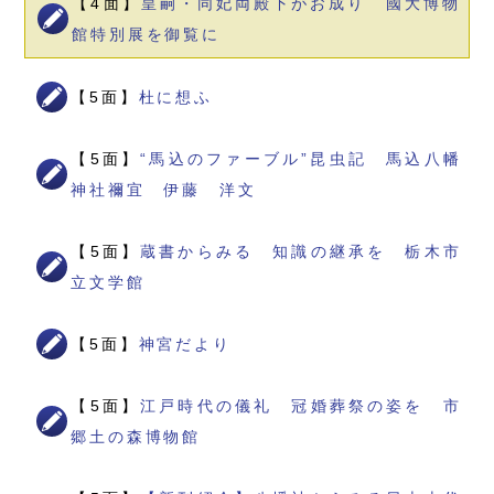
【4面】
皇嗣・同妃両殿下がお成り 國大博物
館特別展を御覧に
【5面】
杜に想ふ
【5面】
“馬込のファーブル”昆虫記 馬込八幡
神社禰宜 伊藤 洋文
【5面】
蔵書からみる 知識の継承を 栃木市
立文学館
【5面】
神宮だより
【5面】
江戸時代の儀礼 冠婚葬祭の姿を 市
郷土の森博物館