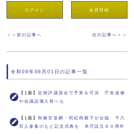
ログイン
会員登録
＜＜前の記事へ
次の記事へ＞＞
令和08年06月01日の記事一覧
【1面】
定例評議員会で予算を可決 庁舎改修
や会議設備入替へも
【1面】
秋篠宮皇嗣・同妃両殿下が台臨 千六
百人参集のもと記念式典を 本庁設立８０周年