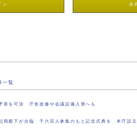
イン
会
事一覧
予算を可決 庁舎改修や会議設備入替へも
妃両殿下が台臨 千六百人参集のもと記念式典を 本庁設