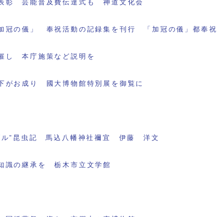
表彰 芸能普及費伝達式も 神道文化会
加冠の儀」 奉祝活動の記録集を刊行 「加冠の儀」都奉
催し 本庁施策など説明を
下がお成り 國大博物館特別展を御覧に
ブル”昆虫記 馬込八幡神社禰宜 伊藤 洋文
知識の継承を 栃木市立文学館