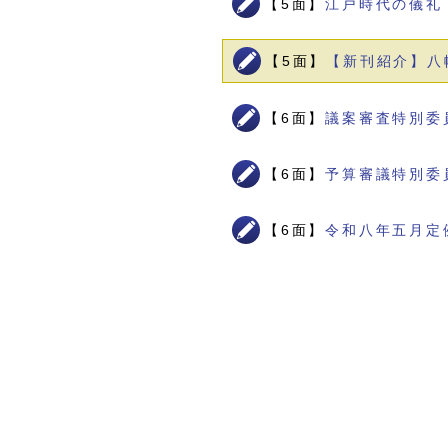
【5面】
江戸時代の儀礼
【5面】
【新刊紹介】八
【6面】
議案審査特別委
【6面】
予算審議特別委
【6面】
令和八年五月定