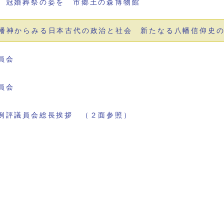
 冠婚葬祭の姿を 市郷土の森博物館
幡神からみる日本古代の政治と社会 新たなる八幡信仰史
員会
員会
例評議員会総長挨拶 （２面参照）