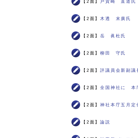
【2面】
戸賀崎 直道氏
【2面】
木透 末廣氏
【2面】
岳 眞杜氏
【2面】
柳田 守氏
【2面】
評議員会新副議
【2面】
全国神社に 本
【2面】
神社本庁五月定
【2面】
論説