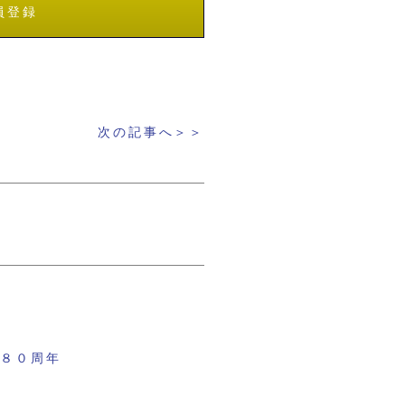
員登録
次の記事へ＞＞
立８０周年