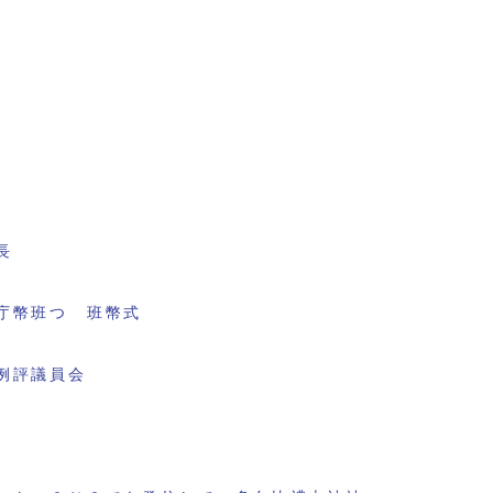
長
庁幣班つ 班幣式
例評議員会