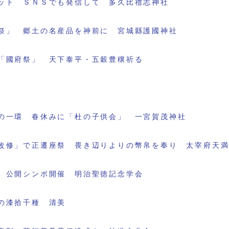
ット ＳＮＳでも発信して 多久比禮志神社
祭」 郷土の名産品を神前に 宮城縣護國神社
「國府祭」 天下泰平・五穀豊穣祈る
の一環 春休みに「杜の子供会」 一宮賀茂神社
改修」で正遷座祭 畏き辺りよりの幣帛を奉り 太宰府天
 公開シンポ開催 明治聖徳記念学会
の漆拾千種 清美