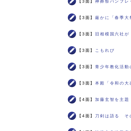
【3面】
神葬祭パンフレ
【3面】
厳かに「春季大
【3面】
旧相模国六社が
【3面】
こもれび
【3面】
青少年教化活動
【3面】
本殿「令和の大
【4面】
加藤玄智を主題
【4面】
刀剣は語る そ