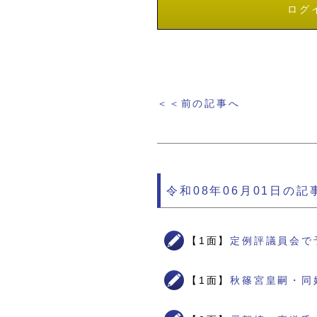
ログ
＜＜前の記事へ
令和08年06月01日の記
【1面】
定例評議員会で
【1面】
秋篠宮皇嗣・同