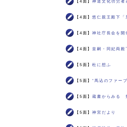
【4面】
神道文化功労者
【4面】
悠仁親王殿下「
【4面】
神社庁長会を開
【4面】
皇嗣・同妃両殿
【5面】
杜に想ふ
【5面】
“馬込のファー
【5面】
蔵書からみる 
【5面】
神宮だより