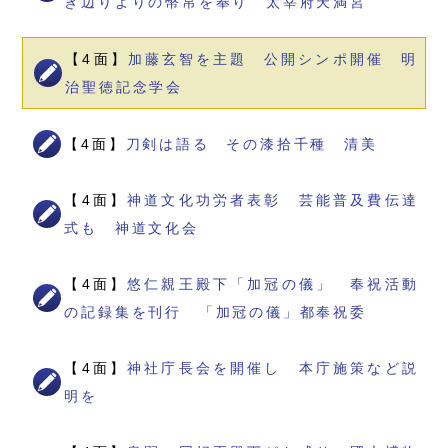
き辺りよりの幣帛を奉り 太宰府天満宮
【4面】
加藤玄智を主題 公開シンポ開催 明
治聖徳記念学会
【4面】
刀剣は語る その漆拾千種 清美
【4面】
神道文化功労者表彰 芸能普及費伝達
式も 神道文化会
【4面】
悠仁親王殿下「加冠の儀」 奉祝活動
の記録集を刊行 「加冠の儀」都奉祝委
【4面】
神社庁長会を開催し 本庁施策など説
明を