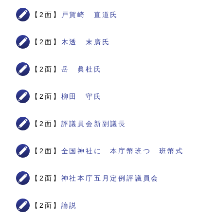
【2面】
戸賀崎 直道氏
【2面】
木透 末廣氏
【2面】
岳 眞杜氏
【2面】
柳田 守氏
【2面】
評議員会新副議長
【2面】
全国神社に 本庁幣班つ 班幣式
【2面】
神社本庁五月定例評議員会
【2面】
論説