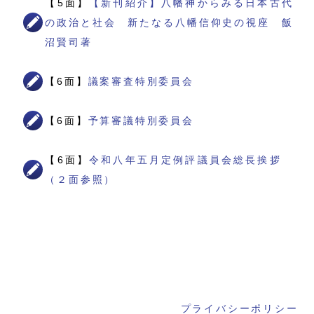
【5面】
【新刊紹介】八幡神からみる日本古代
の政治と社会 新たなる八幡信仰史の視座 飯
沼賢司著
【6面】
議案審査特別委員会
【6面】
予算審議特別委員会
【6面】
令和八年五月定例評議員会総長挨拶
（２面参照）
プライバシーポリシー