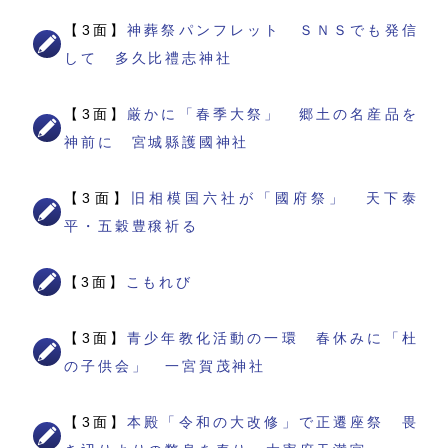
【3面】
神葬祭パンフレット ＳＮＳでも発信
して 多久比禮志神社
【3面】
厳かに「春季大祭」 郷土の名産品を
神前に 宮城縣護國神社
【3面】
旧相模国六社が「國府祭」 天下泰
平・五穀豊穣祈る
【3面】
こもれび
【3面】
青少年教化活動の一環 春休みに「杜
の子供会」 一宮賀茂神社
【3面】
本殿「令和の大改修」で正遷座祭 畏