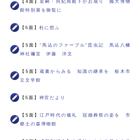
【4面】
皇嗣・同妃両殿下がお成り 國大博物
館特別展を御覧に
【5面】
杜に想ふ
【5面】
“馬込のファーブル”昆虫記 馬込八幡
神社禰宜 伊藤 洋文
【5面】
蔵書からみる 知識の継承を 栃木市
立文学館
【5面】
神宮だより
【5面】
江戸時代の儀礼 冠婚葬祭の姿を 市
郷土の森博物館