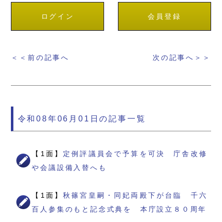
ログイン
会員登録
＜＜前の記事へ
次の記事へ＞＞
令和08年06月01日の記事一覧
【1面】
定例評議員会で予算を可決 庁舎改修
や会議設備入替へも
【1面】
秋篠宮皇嗣・同妃両殿下が台臨 千六
百人参集のもと記念式典を 本庁設立８０周年