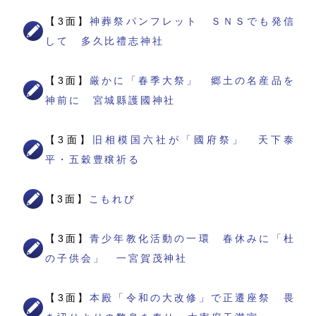
【3面】
神葬祭パンフレット ＳＮＳでも発信
して 多久比禮志神社
【3面】
厳かに「春季大祭」 郷土の名産品を
神前に 宮城縣護國神社
【3面】
旧相模国六社が「國府祭」 天下泰
平・五穀豊穣祈る
【3面】
こもれび
【3面】
青少年教化活動の一環 春休みに「杜
の子供会」 一宮賀茂神社
【3面】
本殿「令和の大改修」で正遷座祭 畏