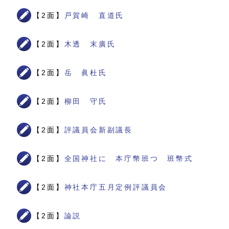
【2面】
戸賀崎 直道氏
【2面】
木透 末廣氏
【2面】
岳 眞杜氏
【2面】
柳田 守氏
【2面】
評議員会新副議長
【2面】
全国神社に 本庁幣班つ 班幣式
【2面】
神社本庁五月定例評議員会
【2面】
論説