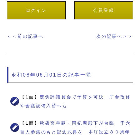
ログイン
会員登録
＜＜前の記事へ
次の記事へ＞＞
令和08年06月01日の記事一覧
【1面】
定例評議員会で予算を可決 庁舎改修
や会議設備入替へも
【1面】
秋篠宮皇嗣・同妃両殿下が台臨 千六
百人参集のもと記念式典を 本庁設立８０周年