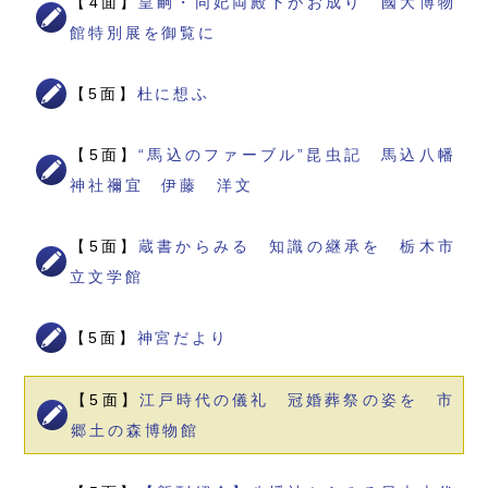
【4面】
皇嗣・同妃両殿下がお成り 國大博物
館特別展を御覧に
【5面】
杜に想ふ
【5面】
“馬込のファーブル”昆虫記 馬込八幡
神社禰宜 伊藤 洋文
【5面】
蔵書からみる 知識の継承を 栃木市
立文学館
【5面】
神宮だより
【5面】
江戸時代の儀礼 冠婚葬祭の姿を 市
郷土の森博物館