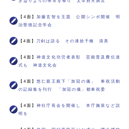
き辺りよりの幣帛を奉り 太宰府天満宮
【4面】
加藤玄智を主題 公開シンポ開催 明
治聖徳記念学会
【4面】
刀剣は語る その漆拾千種 清美
【4面】
神道文化功労者表彰 芸能普及費伝達
式も 神道文化会
【4面】
悠仁親王殿下「加冠の儀」 奉祝活動
の記録集を刊行 「加冠の儀」都奉祝委
【4面】
神社庁長会を開催し 本庁施策など説
明を