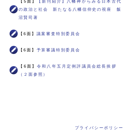
【5面】
【新刊紹介】八幡神からみる日本古代
の政治と社会 新たなる八幡信仰史の視座 飯
沼賢司著
【6面】
議案審査特別委員会
【6面】
予算審議特別委員会
【6面】
令和八年五月定例評議員会総長挨拶
（２面参照）
プライバシーポリシー