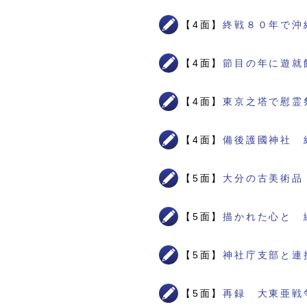
【4面】
終戦８０年で沖
【4面】
節目の年に遊就
【4面】
東京之塔で慰霊
【4面】
備後護國神社 
【5面】
大分の古美術品
【5面】
描かれた心と 
【5面】
神社庁支部と連
【5面】
再録 大東亜戦