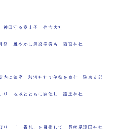
 神田守る案山子 住吉大社
月祭 雅やかに舞楽奉奏も 西宮神社
所内に鎮座 駿河神社で例祭を奉仕 駿東支部
つり 地域とともに開催し 護王神社
ぼり 「一番札」を目指して 長崎県護国神社