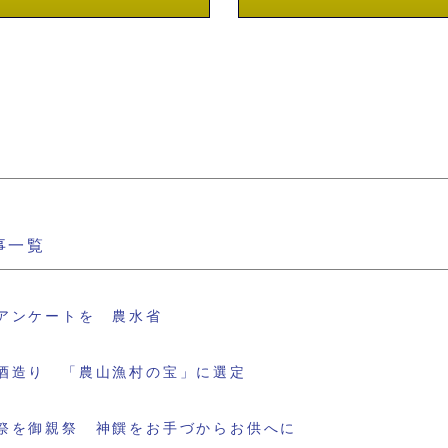
事一覧
アンケートを 農水省
酒造り 「農山漁村の宝」に選定
祭を御親祭 神饌をお手づからお供へに