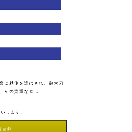
宮に勅使を遣はされ、御太刀
、その貴重な奉…
願いします。
員登録