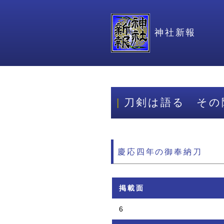
神社新報
刀剣は語る その
慶応四年の御奉納刀
掲載面
6