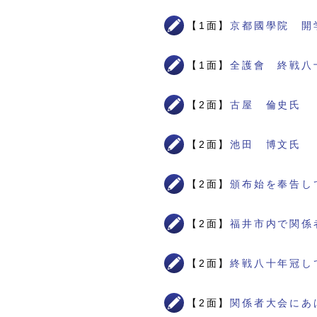
【1面】
京都國學院 開
【1面】
全護會 終戦八
【2面】
古屋 倫史氏
【2面】
池田 博文氏
【2面】
頒布始を奉告し
【2面】
福井市内で関係
【2面】
終戦八十年冠し
【2面】
関係者大会にあ