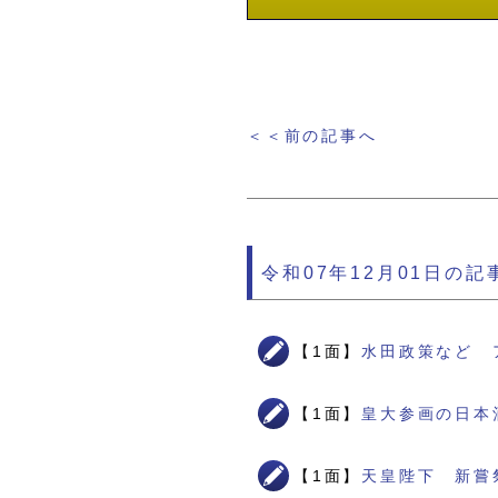
＜＜前の記事へ
令和07年12月01日の記
【1面】
水田政策など 
【1面】
皇大参画の日本
【1面】
天皇陛下 新嘗