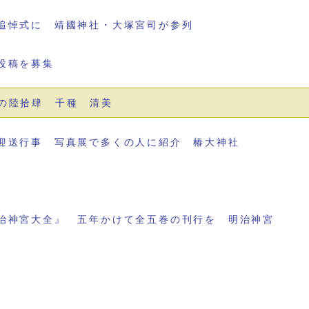
追悼式に 靖國神社・大塚宮司が参列
投稿を募集
の陸拾肆 千種 清美
迎送行事 写真展で多くの人に紹介 椿大神社
治神宮大全』 五年かけて全五巻の刊行を 明治神宮