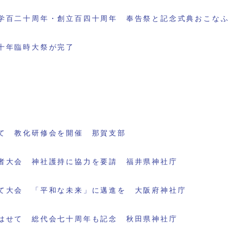
学百二十周年・創立百四十周年 奉告祭と記念式典おこな
十年臨時大祭が完了
て 教化研修会を開催 那賀支部
者大会 神社護持に協力を要請 福井県神社庁
て大会 「平和な未来」に邁進を 大阪府神社庁
はせて 総代会七十周年も記念 秋田県神社庁