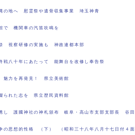
縄の地へ 慰霊祭や遺骨収集事業 埼玉神青
館で 機関車の汽笛吹鳴を
祭 視察研修の実施も 神政連都本部
終戦八十年にあたって 能舞台を改修し奉告祭
 魅力を再発見！ 県立美術館
綴られた志を 県立歴民資料館
携し 護國神社の神札頒布 岐阜・高山市支部支部長 谷
争の思想的性格 （下） （昭和三十八年八月十七日付４