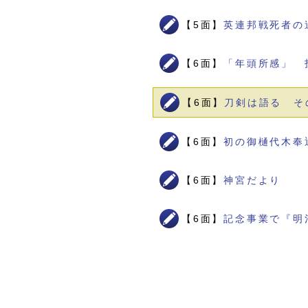
【5面】
英連邦戦死者の
【6面】
「年頭所感」 
【6面】
刀剣は語る そ
【6面】
初の御樋代木奉
【6面】
神宮だより
【6面】
記念事業で『明