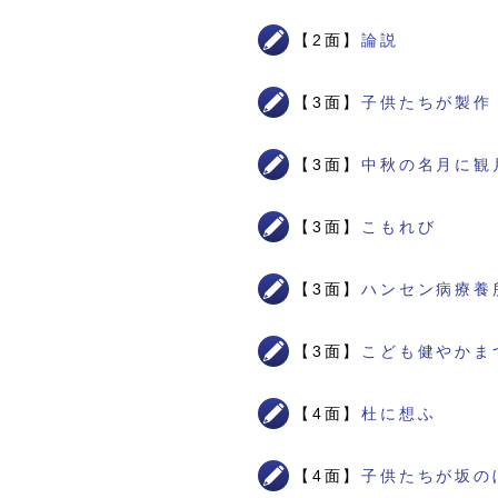
【2面】
論説
【3面】
子供たちが製作
【3面】
中秋の名月に観
【3面】
こもれび
【3面】
ハンセン病療養
【3面】
こども健やかま
【4面】
杜に想ふ
【4面】
子供たちが坂の