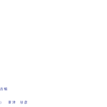
田吉暢
面） 葦津 珍彦