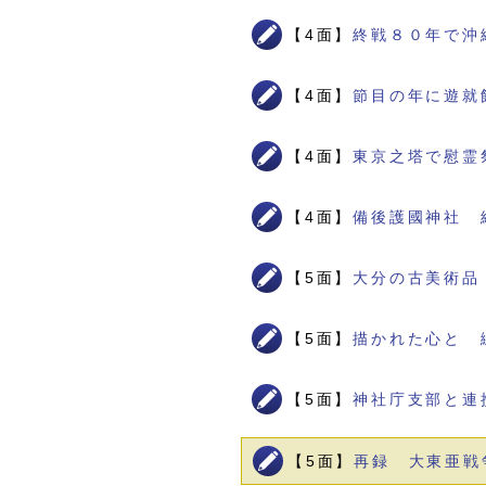
【4面】
終戦８０年で沖
【4面】
節目の年に遊就
【4面】
東京之塔で慰霊
【4面】
備後護國神社 
【5面】
大分の古美術品
【5面】
描かれた心と 
【5面】
神社庁支部と連
【5面】
再録 大東亜戦