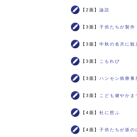
【2面】
論説
【3面】
子供たちが製作
【3面】
中秋の名月に観
【3面】
こもれび
【3面】
ハンセン病療養
【3面】
こども健やかま
【4面】
杜に想ふ
【4面】
子供たちが坂の