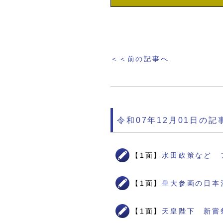
＜＜前の記事へ
令和07年12月01日の記
【1面】
水田政策など 
【1面】
皇大参画の日本
【1面】
天皇陛下 新嘗