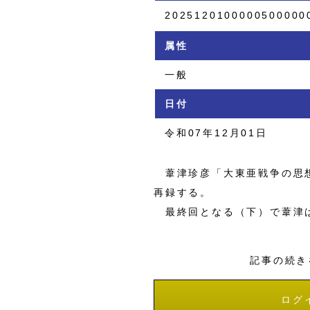
2025120100000500000
属性
一般
日付
令和07年12月01日
葦津珍彦「大東亜戦争の思想
再録する。
最終回となる（下）で葦津は
記事の続き
ログ