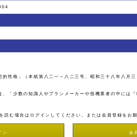
004
的性格」（本紙第八二一～八二三号、昭和三十八年八月三
、「少数の知識人やプランメーカーや投機業者の中には『
を読む場合はログインしてください。または会員登録をお
イン
会