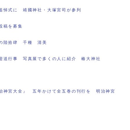
追悼式に 靖國神社・大塚宮司が参列
投稿を募集
の陸拾肆 千種 清美
迎送行事 写真展で多くの人に紹介 椿大神社
治神宮大全』 五年かけて全五巻の刊行を 明治神宮