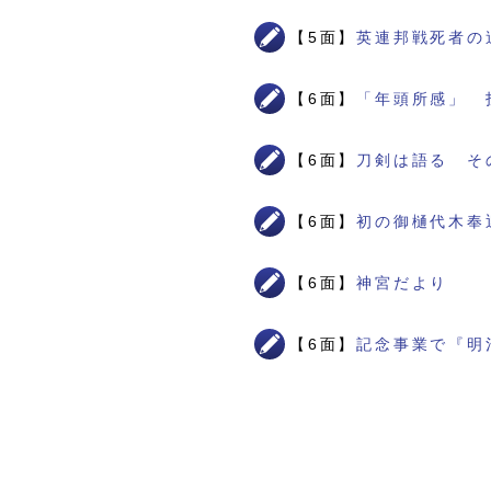
【5面】
英連邦戦死者の
【6面】
「年頭所感」 
【6面】
刀剣は語る そ
【6面】
初の御樋代木奉
【6面】
神宮だより
【6面】
記念事業で『明