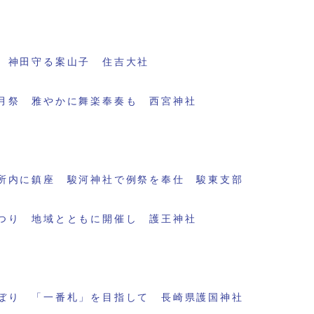
 神田守る案山子 住吉大社
月祭 雅やかに舞楽奉奏も 西宮神社
所内に鎮座 駿河神社で例祭を奉仕 駿東支部
つり 地域とともに開催し 護王神社
ぼり 「一番札」を目指して 長崎県護国神社