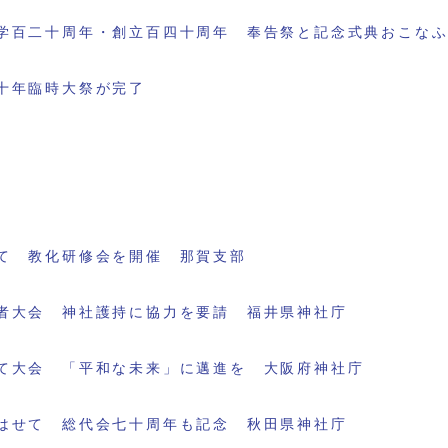
学百二十周年・創立百四十周年 奉告祭と記念式典おこな
十年臨時大祭が完了
て 教化研修会を開催 那賀支部
者大会 神社護持に協力を要請 福井県神社庁
て大会 「平和な未来」に邁進を 大阪府神社庁
はせて 総代会七十周年も記念 秋田県神社庁