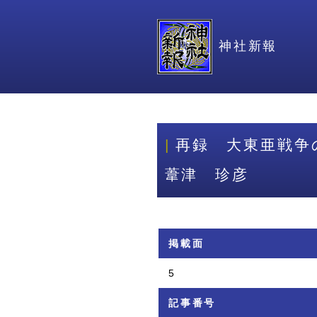
神社新報
再録 大東亜戦争
葦津 珍彦
掲載面
5
記事番号