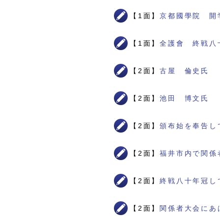
【1面】
京都國學院 開
【1面】
全護會 終戦八
【2面】
古屋 倫史氏
【2面】
池田 博文氏
【2面】
頒布始を奉告し
【2面】
福井市内で関係
【2面】
終戦八十年冠し
【2面】
関係者大会にあ