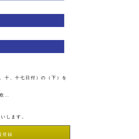
、十、十七日付）の（下）を
欧…
願いします。
員登録