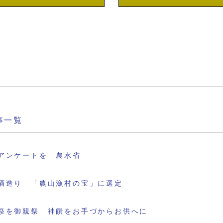
事一覧
アンケートを 農水省
酒造り 「農山漁村の宝」に選定
祭を御親祭 神饌をお手づからお供へに