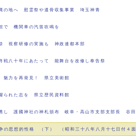
縄の地へ 慰霊祭や遺骨収集事業 埼玉神青
館で 機関車の汽笛吹鳴を
祭 視察研修の実施も 神政連都本部
終戦八十年にあたって 能舞台を改修し奉告祭
 魅力を再発見！ 県立美術館
綴られた志を 県立歴民資料館
携し 護國神社の神札頒布 岐阜・高山市支部支部長 谷
争の思想的性格 （下） （昭和三十八年八月十七日付４