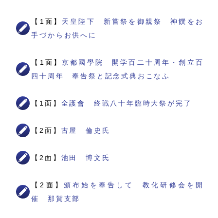
【1面】
天皇陛下 新嘗祭を御親祭 神饌をお
手づからお供へに
【1面】
京都國學院 開学百二十周年・創立百
四十周年 奉告祭と記念式典おこなふ
【1面】
全護會 終戦八十年臨時大祭が完了
【2面】
古屋 倫史氏
【2面】
池田 博文氏
【2面】
頒布始を奉告して 教化研修会を開
催 那賀支部