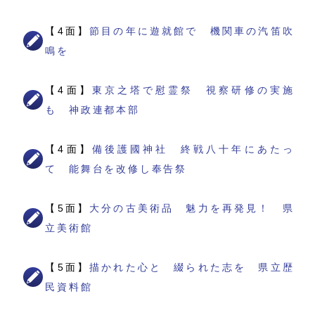
【4面】
節目の年に遊就館で 機関車の汽笛吹
鳴を
【4面】
東京之塔で慰霊祭 視察研修の実施
も 神政連都本部
【4面】
備後護國神社 終戦八十年にあたっ
て 能舞台を改修し奉告祭
【5面】
大分の古美術品 魅力を再発見！ 県
立美術館
【5面】
描かれた心と 綴られた志を 県立歴
民資料館