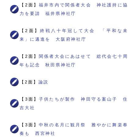
【2面】
福井市内で関係者大会 神社護持に協
力を要請 福井県神社庁
【2面】
終戦八十年冠して大会 「平和な未
来」に邁進を 大阪府神社庁
【2面】
関係者大会にあはせて 総代会七十周
年も記念 秋田県神社庁
【2面】
論説
【3面】
子供たちが製作 神田守る案山子 住
吉大社
【3面】
中秋の名月に観月祭 雅やかに舞楽奉
奏も 西宮神社