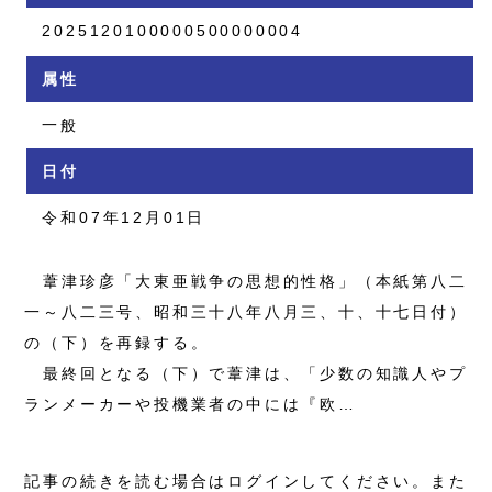
2025120100000500000004
属性
一般
日付
令和07年12月01日
葦津珍彦「大東亜戦争の思想的性格」（本紙第八二
一～八二三号、昭和三十八年八月三、十、十七日付）
の（下）を再録する。
最終回となる（下）で葦津は、「少数の知識人やプ
ランメーカーや投機業者の中には『欧…
記事の続きを読む場合はログインしてください。また