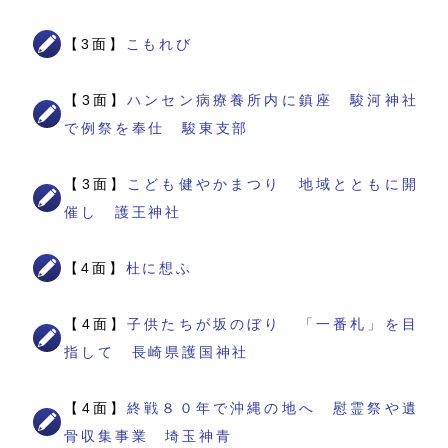
【3面】
こもれび
【3面】
ハンセン病療養所内に鎮座 駿河神社
で例祭を奉仕 駿東支部
【3面】
こども健やかまつり 地域とともに開
催し 護王神社
【4面】
杜に想ふ
【4面】
子供たちが坂のぼり 「一番札」を目
指して 長崎県護国神社
【4面】
終戦８０年で沖縄の地へ 慰霊祭や遺
骨収集事業 埼玉神青