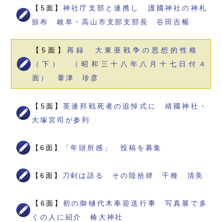
【5面】
神社庁支部と連携し 護國神社の神札
頒布 岐阜・高山市支部支部長 谷田吉暢
【5面】
再録 大東亜戦争の思想的性格
（下） （昭和三十八年八月十七日付４
面） 葦津 珍彦
【5面】
英連邦戦死者の追悼式に 靖國神社・
大塚宮司が参列
【6面】
「年頭所感」 投稿を募集
【6面】
刀剣は語る その陸拾肆 千種 清美
【6面】
初の御樋代木奉迎送行事 写真展で多
くの人に紹介 椿大神社