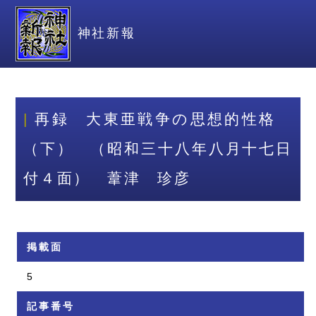
神社新報
再録 大東亜戦争の思想的性格
（下） （昭和三十八年八月十七日
付４面） 葦津 珍彦
掲載面
5
記事番号