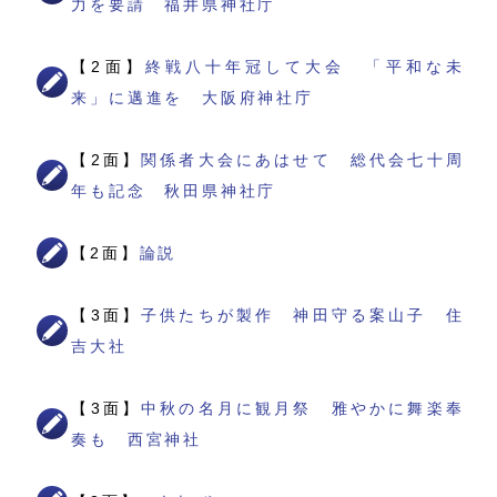
力を要請 福井県神社庁
【2面】
終戦八十年冠して大会 「平和な未
来」に邁進を 大阪府神社庁
【2面】
関係者大会にあはせて 総代会七十周
年も記念 秋田県神社庁
【2面】
論説
【3面】
子供たちが製作 神田守る案山子 住
吉大社
【3面】
中秋の名月に観月祭 雅やかに舞楽奉
奏も 西宮神社