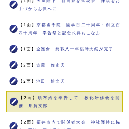
【1面】
天皇陛下 新嘗祭を御親祭 神饌をお
手づからお供へに
【1面】
京都國學院 開学百二十周年・創立百
四十周年 奉告祭と記念式典おこなふ
【1面】
全護會 終戦八十年臨時大祭が完了
【2面】
古屋 倫史氏
【2面】
池田 博文氏
【2面】
頒布始を奉告して 教化研修会を開
催 那賀支部
【2面】
福井市内で関係者大会 神社護持に協