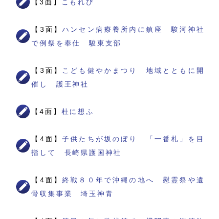
【3面】
こもれび
【3面】
ハンセン病療養所内に鎮座 駿河神社
で例祭を奉仕 駿東支部
【3面】
こども健やかまつり 地域とともに開
催し 護王神社
【4面】
杜に想ふ
【4面】
子供たちが坂のぼり 「一番札」を目
指して 長崎県護国神社
【4面】
終戦８０年で沖縄の地へ 慰霊祭や遺
骨収集事業 埼玉神青