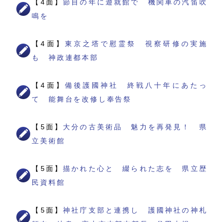
【4面】
節目の年に遊就館で 機関車の汽笛吹
鳴を
【4面】
東京之塔で慰霊祭 視察研修の実施
も 神政連都本部
【4面】
備後護國神社 終戦八十年にあたっ
て 能舞台を改修し奉告祭
【5面】
大分の古美術品 魅力を再発見！ 県
立美術館
【5面】
描かれた心と 綴られた志を 県立歴
民資料館
【5面】
神社庁支部と連携し 護國神社の神札