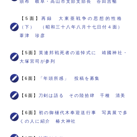
頒布 岐阜・高山市支部支部長 谷田吉暢
【5面】
再録 大東亜戦争の思想的性格
（下） （昭和三十八年八月十七日付４面）
葦津 珍彦
【5面】
英連邦戦死者の追悼式に 靖國神社・
大塚宮司が参列
【6面】
「年頭所感」 投稿を募集
【6面】
刀剣は語る その陸拾肆 千種 清美
【6面】
初の御樋代木奉迎送行事 写真展で多
くの人に紹介 椿大神社