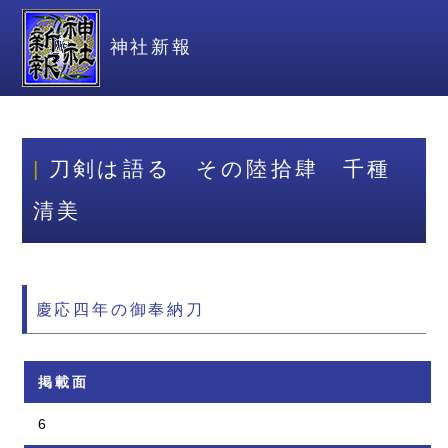
神社新報
刀剣は語る その陸拾肆 千種
清美
慶応四年の御奉納刀
掲載面
6