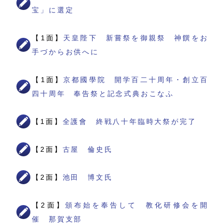
宝」に選定
【1面】
天皇陛下 新嘗祭を御親祭 神饌をお
手づからお供へに
【1面】
京都國學院 開学百二十周年・創立百
四十周年 奉告祭と記念式典おこなふ
【1面】
全護會 終戦八十年臨時大祭が完了
【2面】
古屋 倫史氏
【2面】
池田 博文氏
【2面】
頒布始を奉告して 教化研修会を開
催 那賀支部