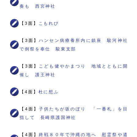
奏も 西宮神社
【3面】
こもれび
【3面】
ハンセン病療養所内に鎮座 駿河神社
で例祭を奉仕 駿東支部
【3面】
こども健やかまつり 地域とともに開
催し 護王神社
【4面】
杜に想ふ
【4面】
子供たちが坂のぼり 「一番札」を目
指して 長崎県護国神社
【4面】
終戦８０年で沖縄の地へ 慰霊祭や遺