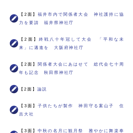
【2面】
福井市内で関係者大会 神社護持に協
力を要請 福井県神社庁
【2面】
終戦八十年冠して大会 「平和な未
来」に邁進を 大阪府神社庁
【2面】
関係者大会にあはせて 総代会七十周
年も記念 秋田県神社庁
【2面】
論説
【3面】
子供たちが製作 神田守る案山子 住
吉大社
【3面】
中秋の名月に観月祭 雅やかに舞楽奉