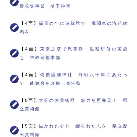
骨収集事業 埼玉神青
【4面】
節目の年に遊就館で 機関車の汽笛吹
鳴を
【4面】
東京之塔で慰霊祭 視察研修の実施
も 神政連都本部
【4面】
備後護國神社 終戦八十年にあたっ
て 能舞台を改修し奉告祭
【5面】
大分の古美術品 魅力を再発見！ 県
立美術館
【5面】
描かれた心と 綴られた志を 県立歴
民資料館