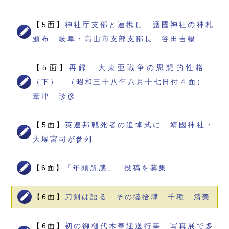
【5面】
神社庁支部と連携し 護國神社の神札
頒布 岐阜・高山市支部支部長 谷田吉暢
【5面】
再録 大東亜戦争の思想的性格
（下） （昭和三十八年八月十七日付４面）
葦津 珍彦
【5面】
英連邦戦死者の追悼式に 靖國神社・
大塚宮司が参列
【6面】
「年頭所感」 投稿を募集
【6面】
刀剣は語る その陸拾肆 千種 清美
【6面】
初の御樋代木奉迎送行事 写真展で多