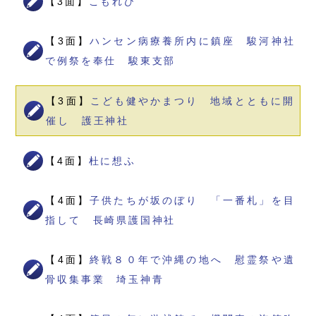
【3面】
こもれび
【3面】
ハンセン病療養所内に鎮座 駿河神社
で例祭を奉仕 駿東支部
【3面】
こども健やかまつり 地域とともに開
催し 護王神社
【4面】
杜に想ふ
【4面】
子供たちが坂のぼり 「一番札」を目
指して 長崎県護国神社
【4面】
終戦８０年で沖縄の地へ 慰霊祭や遺
骨収集事業 埼玉神青