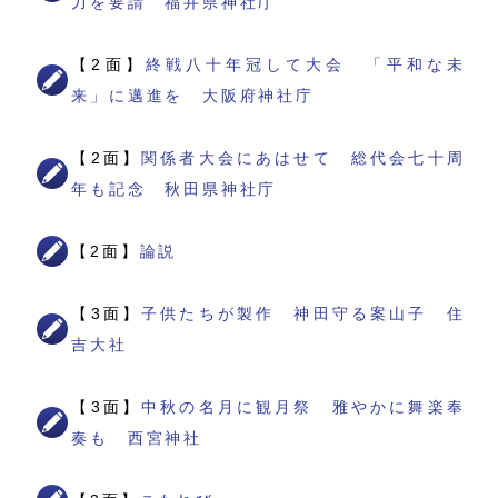
力を要請 福井県神社庁
【2面】
終戦八十年冠して大会 「平和な未
来」に邁進を 大阪府神社庁
【2面】
関係者大会にあはせて 総代会七十周
年も記念 秋田県神社庁
【2面】
論説
【3面】
子供たちが製作 神田守る案山子 住
吉大社
【3面】
中秋の名月に観月祭 雅やかに舞楽奉
奏も 西宮神社