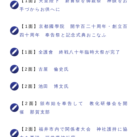
【1面】
天皇陛下 新嘗祭を御親祭 神饌をお
手づからお供へに
【1面】
京都國學院 開学百二十周年・創立百
四十周年 奉告祭と記念式典おこなふ
【1面】
全護會 終戦八十年臨時大祭が完了
【2面】
古屋 倫史氏
【2面】
池田 博文氏
【2面】
頒布始を奉告して 教化研修会を開
催 那賀支部
【2面】
福井市内で関係者大会 神社護持に協