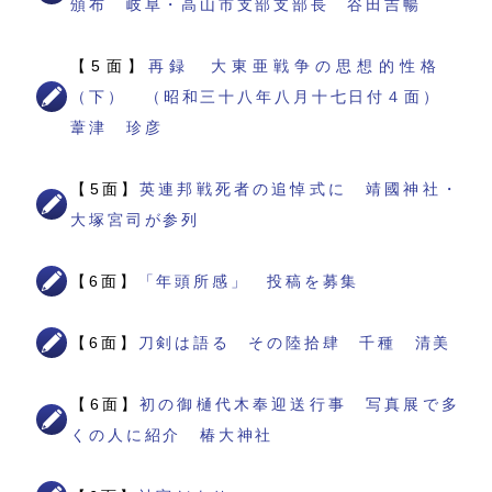
頒布 岐阜・高山市支部支部長 谷田吉暢
【5面】
再録 大東亜戦争の思想的性格
（下） （昭和三十八年八月十七日付４面）
葦津 珍彦
【5面】
英連邦戦死者の追悼式に 靖國神社・
大塚宮司が参列
【6面】
「年頭所感」 投稿を募集
【6面】
刀剣は語る その陸拾肆 千種 清美
【6面】
初の御樋代木奉迎送行事 写真展で多
くの人に紹介 椿大神社