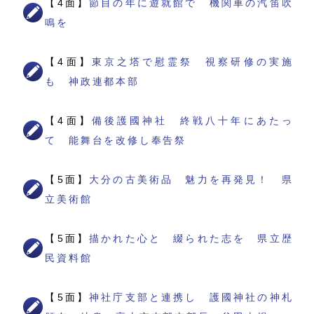
【4面】
節目の年に遊就館で 機関車の汽笛吹
鳴を
【4面】
東京之塔で慰霊祭 視察研修の実施
も 神政連都本部
【4面】
備後護國神社 終戦八十年にあたっ
て 能舞台を改修し奉告祭
【5面】
大分の古美術品 魅力を再発見！ 県
立美術館
【5面】
描かれた心と 綴られた志を 県立歴
民資料館
【5面】
神社庁支部と連携し 護國神社の神札