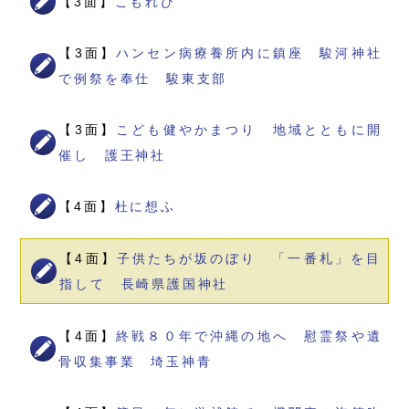
【3面】
こもれび
【3面】
ハンセン病療養所内に鎮座 駿河神社
で例祭を奉仕 駿東支部
【3面】
こども健やかまつり 地域とともに開
催し 護王神社
【4面】
杜に想ふ
【4面】
子供たちが坂のぼり 「一番札」を目
指して 長崎県護国神社
【4面】
終戦８０年で沖縄の地へ 慰霊祭や遺
骨収集事業 埼玉神青