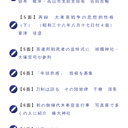
頒布 岐阜・高山市支部支部長 谷田吉暢
【5面】
再録 大東亜戦争の思想的性格
（下） （昭和三十八年八月十七日付４面）
葦津 珍彦
【5面】
英連邦戦死者の追悼式に 靖國神社・
大塚宮司が参列
【6面】
「年頭所感」 投稿を募集
【6面】
刀剣は語る その陸拾肆 千種 清美
【6面】
初の御樋代木奉迎送行事 写真展で多
くの人に紹介 椿大神社