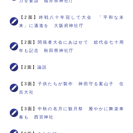
力を要請 福井県神社庁
【2面】
終戦八十年冠して大会 「平和な未
来」に邁進を 大阪府神社庁
【2面】
関係者大会にあはせて 総代会七十周
年も記念 秋田県神社庁
【2面】
論説
【3面】
子供たちが製作 神田守る案山子 住
吉大社
【3面】
中秋の名月に観月祭 雅やかに舞楽奉
奏も 西宮神社