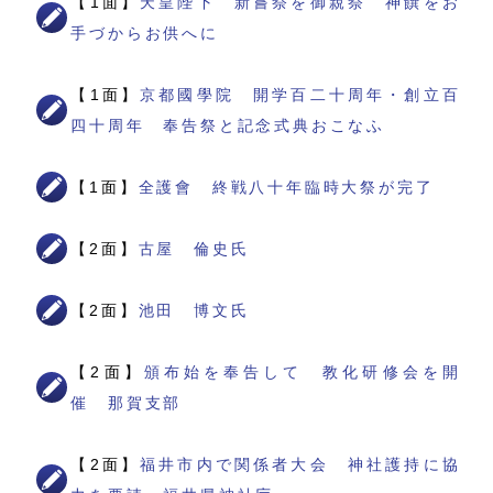
【1面】
天皇陛下 新嘗祭を御親祭 神饌をお
手づからお供へに
【1面】
京都國學院 開学百二十周年・創立百
四十周年 奉告祭と記念式典おこなふ
【1面】
全護會 終戦八十年臨時大祭が完了
【2面】
古屋 倫史氏
【2面】
池田 博文氏
【2面】
頒布始を奉告して 教化研修会を開
催 那賀支部
【2面】
福井市内で関係者大会 神社護持に協