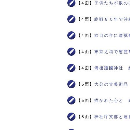
【4面】
子供たちが坂の
【4面】
終戦８０年で沖
【4面】
節目の年に遊就
【4面】
東京之塔で慰霊
【4面】
備後護國神社 
【5面】
大分の古美術品
【5面】
描かれた心と 
【5面】
神社庁支部と連