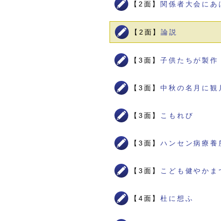
【2面】
関係者大会にあ
【2面】
論説
【3面】
子供たちが製作
【3面】
中秋の名月に観
【3面】
こもれび
【3面】
ハンセン病療養
【3面】
こども健やかま
【4面】
杜に想ふ