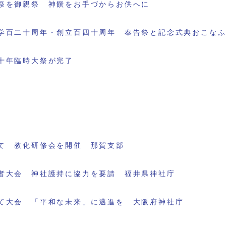
祭を御親祭 神饌をお手づからお供へに
学百二十周年・創立百四十周年 奉告祭と記念式典おこな
十年臨時大祭が完了
て 教化研修会を開催 那賀支部
者大会 神社護持に協力を要請 福井県神社庁
て大会 「平和な未来」に邁進を 大阪府神社庁