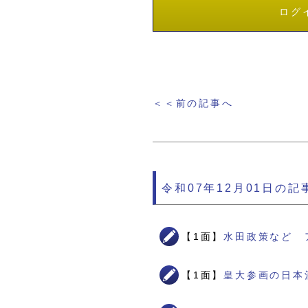
ログ
＜＜前の記事へ
令和07年12月01日の記
【1面】
水田政策など 
【1面】
皇大参画の日本