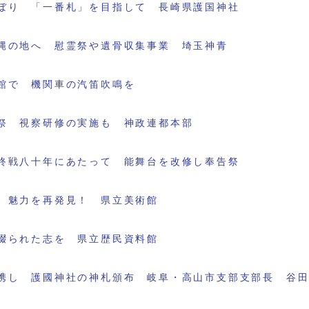
ぼり 「一番札」を目指して 長崎県護国神社
縄の地へ 慰霊祭や遺骨収集事業 埼玉神青
館で 機関車の汽笛吹鳴を
祭 視察研修の実施も 神政連都本部
終戦八十年にあたって 能舞台を改修し奉告祭
 魅力を再発見！ 県立美術館
綴られた志を 県立歴民資料館
携し 護國神社の神札頒布 岐阜・高山市支部支部長 谷