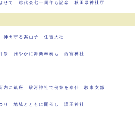
はせて 総代会七十周年も記念 秋田県神社庁
 神田守る案山子 住吉大社
月祭 雅やかに舞楽奉奏も 西宮神社
所内に鎮座 駿河神社で例祭を奉仕 駿東支部
つり 地域とともに開催し 護王神社