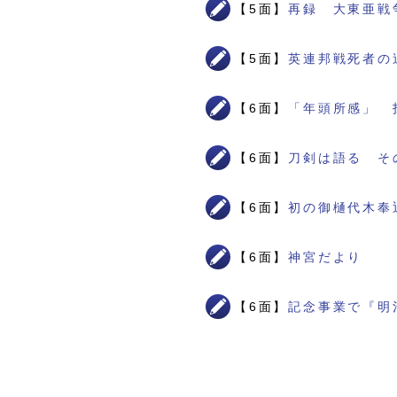
【5面】
再録 大東亜戦
【5面】
英連邦戦死者の
【6面】
「年頭所感」 
【6面】
刀剣は語る そ
【6面】
初の御樋代木奉
【6面】
神宮だより
【6面】
記念事業で『明