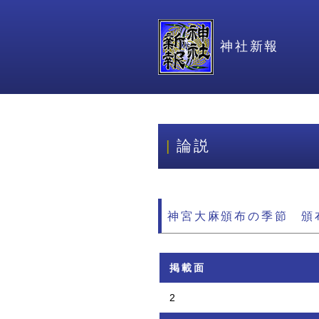
神社新報
論説
神宮大麻頒布の季節 頒
掲載面
2