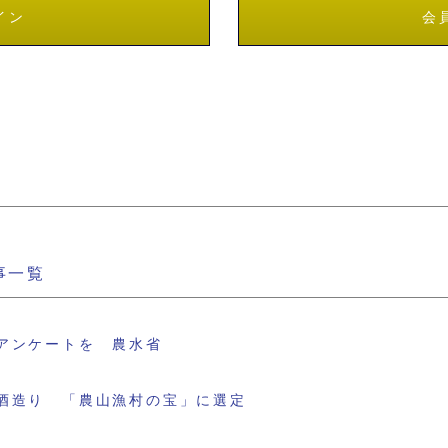
イン
会
事一覧
アンケートを 農水省
酒造り 「農山漁村の宝」に選定