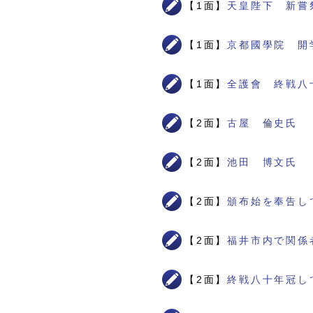
【1面】
天皇陛下 新嘗
【1面】
京都國學院 開
【1面】
全護會 終戦八
【2面】
古屋 倫史氏
【2面】
池田 博文氏
【2面】
頒布始を奉告し
【2面】
福井市内で関係
【2面】
終戦八十年冠し