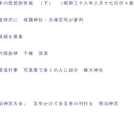
争の思想的性格 （下） （昭和三十八年八月十七日付４
追悼式に 靖國神社・大塚宮司が参列
投稿を募集
の陸拾肆 千種 清美
迎送行事 写真展で多くの人に紹介 椿大神社
治神宮大全』 五年かけて全五巻の刊行を 明治神宮