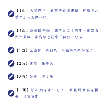
【1面】
天皇陛下 新嘗祭を御親祭 神饌をお
手づからお供へに
【1面】
京都國學院 開学百二十周年・創立百
四十周年 奉告祭と記念式典おこなふ
【1面】
全護會 終戦八十年臨時大祭が完了
【2面】
古屋 倫史氏
【2面】
池田 博文氏
【2面】
頒布始を奉告して 教化研修会を開
催 那賀支部