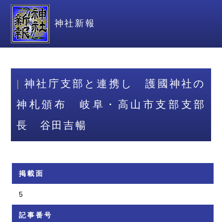
神社新報
神社庁支部と連携し 護國神社の
神札頒布 岐阜・高山市支部支部
長 谷田吉暢
掲載面
5
記事番号