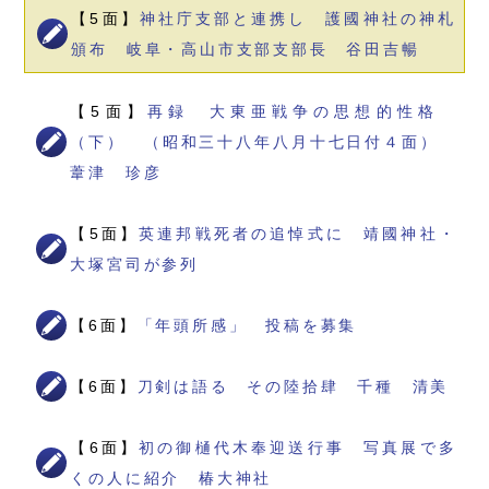
【5面】
神社庁支部と連携し 護國神社の神札
頒布 岐阜・高山市支部支部長 谷田吉暢
【5面】
再録 大東亜戦争の思想的性格
（下） （昭和三十八年八月十七日付４面）
葦津 珍彦
【5面】
英連邦戦死者の追悼式に 靖國神社・
大塚宮司が参列
【6面】
「年頭所感」 投稿を募集
【6面】
刀剣は語る その陸拾肆 千種 清美
【6面】
初の御樋代木奉迎送行事 写真展で多
くの人に紹介 椿大神社