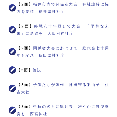
【2面】
福井市内で関係者大会 神社護持に協
力を要請 福井県神社庁
【2面】
終戦八十年冠して大会 「平和な未
来」に邁進を 大阪府神社庁
【2面】
関係者大会にあはせて 総代会七十周
年も記念 秋田県神社庁
【2面】
論説
【3面】
子供たちが製作 神田守る案山子 住
吉大社
【3面】
中秋の名月に観月祭 雅やかに舞楽奉
奏も 西宮神社