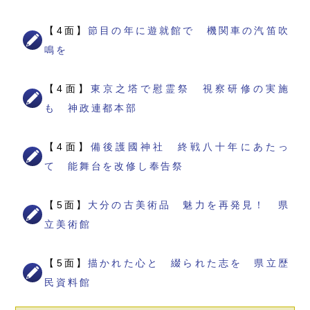
【4面】
節目の年に遊就館で 機関車の汽笛吹
鳴を
【4面】
東京之塔で慰霊祭 視察研修の実施
も 神政連都本部
【4面】
備後護國神社 終戦八十年にあたっ
て 能舞台を改修し奉告祭
【5面】
大分の古美術品 魅力を再発見！ 県
立美術館
【5面】
描かれた心と 綴られた志を 県立歴
民資料館