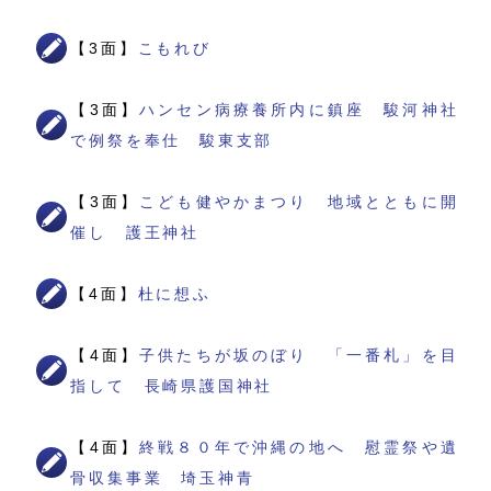
【3面】
こもれび
【3面】
ハンセン病療養所内に鎮座 駿河神社
で例祭を奉仕 駿東支部
【3面】
こども健やかまつり 地域とともに開
催し 護王神社
【4面】
杜に想ふ
【4面】
子供たちが坂のぼり 「一番札」を目
指して 長崎県護国神社
【4面】
終戦８０年で沖縄の地へ 慰霊祭や遺
骨収集事業 埼玉神青