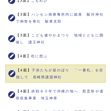
【3面】
こもれび
【3面】
ハンセン病療養所内に鎮座 駿河神社
で例祭を奉仕 駿東支部
【3面】
こども健やかまつり 地域とともに開
催し 護王神社
【4面】
杜に想ふ
【4面】
子供たちが坂のぼり 「一番札」を目
指して 長崎県護国神社
【4面】
終戦８０年で沖縄の地へ 慰霊祭や遺
骨収集事業 埼玉神青