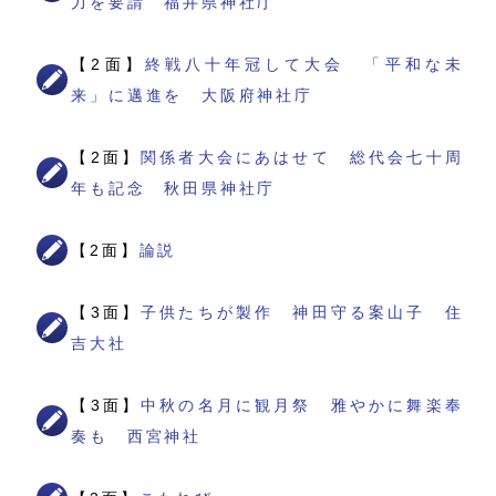
力を要請 福井県神社庁
【2面】
終戦八十年冠して大会 「平和な未
来」に邁進を 大阪府神社庁
【2面】
関係者大会にあはせて 総代会七十周
年も記念 秋田県神社庁
【2面】
論説
【3面】
子供たちが製作 神田守る案山子 住
吉大社
【3面】
中秋の名月に観月祭 雅やかに舞楽奉
奏も 西宮神社