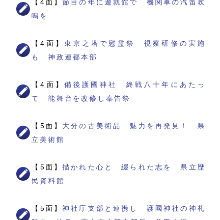
【4面】
節目の年に遊就館で 機関車の汽笛吹
鳴を
【4面】
東京之塔で慰霊祭 視察研修の実施
も 神政連都本部
【4面】
備後護國神社 終戦八十年にあたっ
て 能舞台を改修し奉告祭
【5面】
大分の古美術品 魅力を再発見！ 県
立美術館
【5面】
描かれた心と 綴られた志を 県立歴
民資料館
【5面】
神社庁支部と連携し 護國神社の神札