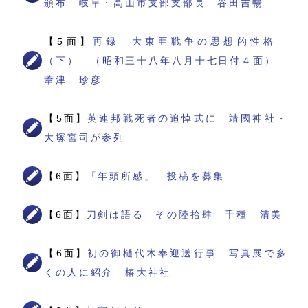
頒布 岐阜・高山市支部支部長 谷田吉暢
【5面】
再録 大東亜戦争の思想的性格
（下） （昭和三十八年八月十七日付４面）
葦津 珍彦
【5面】
英連邦戦死者の追悼式に 靖國神社・
大塚宮司が参列
【6面】
「年頭所感」 投稿を募集
【6面】
刀剣は語る その陸拾肆 千種 清美
【6面】
初の御樋代木奉迎送行事 写真展で多
くの人に紹介 椿大神社