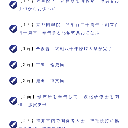
【1面】
天皇陛下 新嘗祭を御親祭 神饌をお
手づからお供へに
【1面】
京都國學院 開学百二十周年・創立百
四十周年 奉告祭と記念式典おこなふ
【1面】
全護會 終戦八十年臨時大祭が完了
【2面】
古屋 倫史氏
【2面】
池田 博文氏
【2面】
頒布始を奉告して 教化研修会を開
催 那賀支部
【2面】
福井市内で関係者大会 神社護持に協