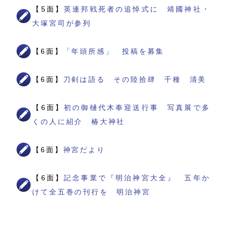
【5面】
英連邦戦死者の追悼式に 靖國神社・
大塚宮司が参列
【6面】
「年頭所感」 投稿を募集
【6面】
刀剣は語る その陸拾肆 千種 清美
【6面】
初の御樋代木奉迎送行事 写真展で多
くの人に紹介 椿大神社
【6面】
神宮だより
【6面】
記念事業で『明治神宮大全』 五年か
けて全五巻の刊行を 明治神宮