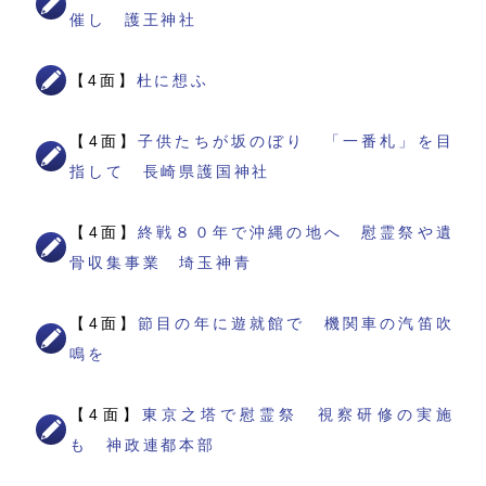
催し 護王神社
【4面】
杜に想ふ
【4面】
子供たちが坂のぼり 「一番札」を目
指して 長崎県護国神社
【4面】
終戦８０年で沖縄の地へ 慰霊祭や遺
骨収集事業 埼玉神青
【4面】
節目の年に遊就館で 機関車の汽笛吹
鳴を
【4面】
東京之塔で慰霊祭 視察研修の実施
も 神政連都本部