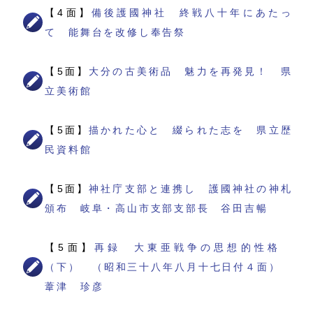
【4面】
備後護國神社 終戦八十年にあたっ
て 能舞台を改修し奉告祭
【5面】
大分の古美術品 魅力を再発見！ 県
立美術館
【5面】
描かれた心と 綴られた志を 県立歴
民資料館
【5面】
神社庁支部と連携し 護國神社の神札
頒布 岐阜・高山市支部支部長 谷田吉暢
【5面】
再録 大東亜戦争の思想的性格
（下） （昭和三十八年八月十七日付４面）
葦津 珍彦