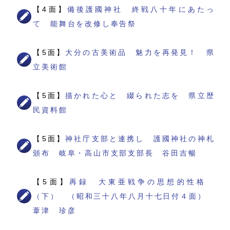
【4面】
備後護國神社 終戦八十年にあたっ
て 能舞台を改修し奉告祭
【5面】
大分の古美術品 魅力を再発見！ 県
立美術館
【5面】
描かれた心と 綴られた志を 県立歴
民資料館
【5面】
神社庁支部と連携し 護國神社の神札
頒布 岐阜・高山市支部支部長 谷田吉暢
【5面】
再録 大東亜戦争の思想的性格
（下） （昭和三十八年八月十七日付４面）
葦津 珍彦