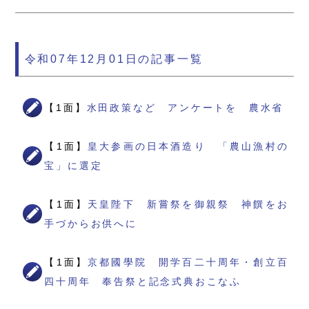
令和07年12月01日の記事一覧
【1面】
水田政策など アンケートを 農水省
【1面】
皇大参画の日本酒造り 「農山漁村の
宝」に選定
【1面】
天皇陛下 新嘗祭を御親祭 神饌をお
手づからお供へに
【1面】
京都國學院 開学百二十周年・創立百
四十周年 奉告祭と記念式典おこなふ