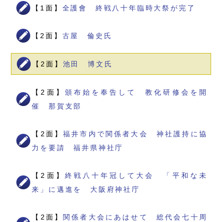
【1面】
全護會 終戦八十年臨時大祭が完了
【2面】
古屋 倫史氏
【2面】
池田 博文氏
【2面】
頒布始を奉告して 教化研修会を開
催 那賀支部
【2面】
福井市内で関係者大会 神社護持に協
力を要請 福井県神社庁
【2面】
終戦八十年冠して大会 「平和な未
来」に邁進を 大阪府神社庁
【2面】
関係者大会にあはせて 総代会七十周