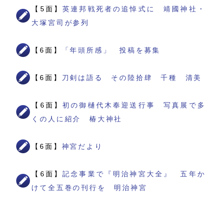
【5面】
英連邦戦死者の追悼式に 靖國神社・
大塚宮司が参列
【6面】
「年頭所感」 投稿を募集
【6面】
刀剣は語る その陸拾肆 千種 清美
【6面】
初の御樋代木奉迎送行事 写真展で多
くの人に紹介 椿大神社
【6面】
神宮だより
【6面】
記念事業で『明治神宮大全』 五年か
けて全五巻の刊行を 明治神宮