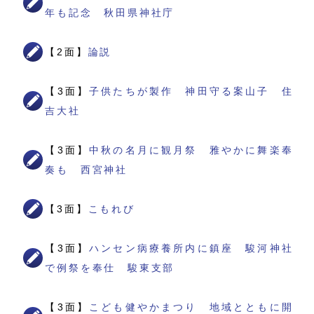
年も記念 秋田県神社庁
【2面】
論説
【3面】
子供たちが製作 神田守る案山子 住
吉大社
【3面】
中秋の名月に観月祭 雅やかに舞楽奉
奏も 西宮神社
【3面】
こもれび
【3面】
ハンセン病療養所内に鎮座 駿河神社
で例祭を奉仕 駿東支部
【3面】
こども健やかまつり 地域とともに開