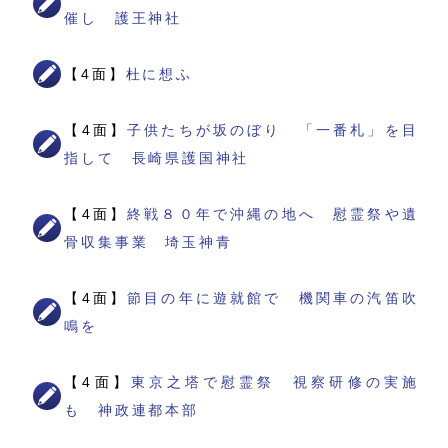
催し 護王神社
【4面】
杜に想ふ
【4面】
子供たちが坂のぼり 「一番札」を目
指して 長崎県護国神社
【4面】
終戦８０年で沖縄の地へ 慰霊祭や遺
骨収集事業 埼玉神青
【4面】
節目の年に遊就館で 機関車の汽笛吹
鳴を
【4面】
東京之塔で慰霊祭 視察研修の実施
も 神政連都本部