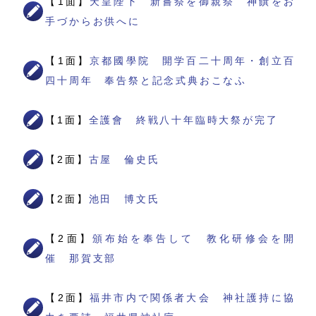
【1面】
天皇陛下 新嘗祭を御親祭 神饌をお
手づからお供へに
【1面】
京都國學院 開学百二十周年・創立百
四十周年 奉告祭と記念式典おこなふ
【1面】
全護會 終戦八十年臨時大祭が完了
【2面】
古屋 倫史氏
【2面】
池田 博文氏
【2面】
頒布始を奉告して 教化研修会を開
催 那賀支部
【2面】
福井市内で関係者大会 神社護持に協