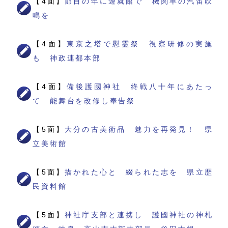
【4面】
節目の年に遊就館で 機関車の汽笛吹
鳴を
【4面】
東京之塔で慰霊祭 視察研修の実施
も 神政連都本部
【4面】
備後護國神社 終戦八十年にあたっ
て 能舞台を改修し奉告祭
【5面】
大分の古美術品 魅力を再発見！ 県
立美術館
【5面】
描かれた心と 綴られた志を 県立歴
民資料館
【5面】
神社庁支部と連携し 護國神社の神札