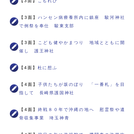
【3面】
こもれび
【3面】
ハンセン病療養所内に鎮座 駿河神社
で例祭を奉仕 駿東支部
【3面】
こども健やかまつり 地域とともに開
催し 護王神社
【4面】
杜に想ふ
【4面】
子供たちが坂のぼり 「一番札」を目
指して 長崎県護国神社
【4面】
終戦８０年で沖縄の地へ 慰霊祭や遺
骨収集事業 埼玉神青