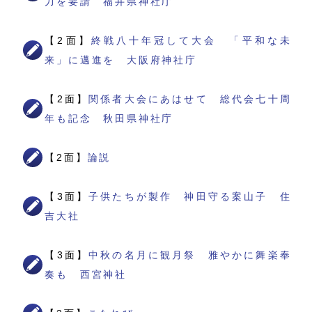
力を要請 福井県神社庁
【2面】
終戦八十年冠して大会 「平和な未
来」に邁進を 大阪府神社庁
【2面】
関係者大会にあはせて 総代会七十周
年も記念 秋田県神社庁
【2面】
論説
【3面】
子供たちが製作 神田守る案山子 住
吉大社
【3面】
中秋の名月に観月祭 雅やかに舞楽奉
奏も 西宮神社