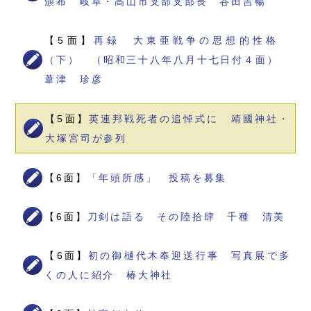
頒布 岐阜・高山市支部支部長 谷田吉暢
【5面】
再録 大東亜戦争の思想的性格
（下） （昭和三十八年八月十七日付４面）
葦津 珍彦
【5面】
英連邦戦死者の追悼式に 靖國神社・
大塚宮司が参列
【6面】
「年頭所感」 投稿を募集
【6面】
刀剣は語る その陸拾肆 千種 清美
【6面】
初の御樋代木奉迎送行事 写真展で多
くの人に紹介 椿大神社