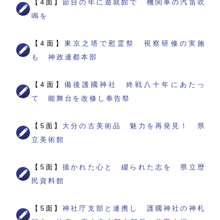
【4面】
節目の年に遊就館で 機関車の汽笛吹
鳴を
【4面】
東京之塔で慰霊祭 視察研修の実施
も 神政連都本部
【4面】
備後護國神社 終戦八十年にあたっ
て 能舞台を改修し奉告祭
【5面】
大分の古美術品 魅力を再発見！ 県
立美術館
【5面】
描かれた心と 綴られた志を 県立歴
民資料館
【5面】
神社庁支部と連携し 護國神社の神札