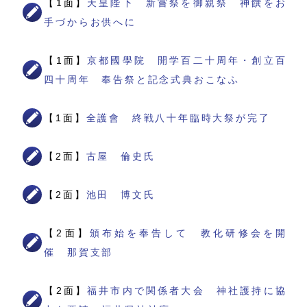
【1面】
天皇陛下 新嘗祭を御親祭 神饌をお
手づからお供へに
【1面】
京都國學院 開学百二十周年・創立百
四十周年 奉告祭と記念式典おこなふ
【1面】
全護會 終戦八十年臨時大祭が完了
【2面】
古屋 倫史氏
【2面】
池田 博文氏
【2面】
頒布始を奉告して 教化研修会を開
催 那賀支部
【2面】
福井市内で関係者大会 神社護持に協