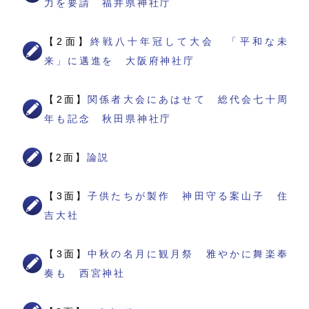
力を要請 福井県神社庁
【2面】
終戦八十年冠して大会 「平和な未
来」に邁進を 大阪府神社庁
【2面】
関係者大会にあはせて 総代会七十周
年も記念 秋田県神社庁
【2面】
論説
【3面】
子供たちが製作 神田守る案山子 住
吉大社
【3面】
中秋の名月に観月祭 雅やかに舞楽奉
奏も 西宮神社