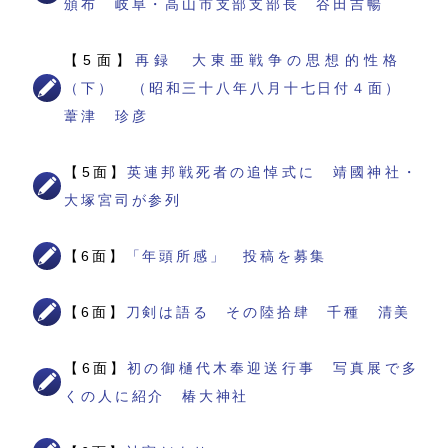
頒布 岐阜・高山市支部支部長 谷田吉暢
【5面】
再録 大東亜戦争の思想的性格
（下） （昭和三十八年八月十七日付４面）
葦津 珍彦
【5面】
英連邦戦死者の追悼式に 靖國神社・
大塚宮司が参列
【6面】
「年頭所感」 投稿を募集
【6面】
刀剣は語る その陸拾肆 千種 清美
【6面】
初の御樋代木奉迎送行事 写真展で多
くの人に紹介 椿大神社