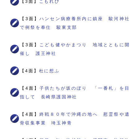
【3面】
こもれび
【3面】
ハンセン病療養所内に鎮座 駿河神社
で例祭を奉仕 駿東支部
【3面】
こども健やかまつり 地域とともに開
催し 護王神社
【4面】
杜に想ふ
【4面】
子供たちが坂のぼり 「一番札」を目
指して 長崎県護国神社
【4面】
終戦８０年で沖縄の地へ 慰霊祭や遺
骨収集事業 埼玉神青