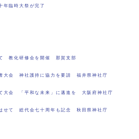
十年臨時大祭が完了
て 教化研修会を開催 那賀支部
者大会 神社護持に協力を要請 福井県神社庁
て大会 「平和な未来」に邁進を 大阪府神社庁
はせて 総代会七十周年も記念 秋田県神社庁