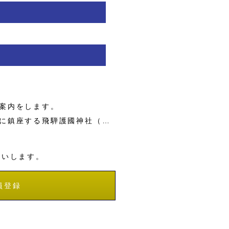
案内をします。
に鎮座する飛騨護國神社（…
願いします。
員登録