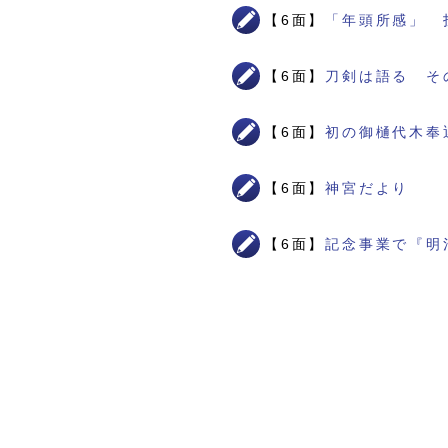
【6面】
「年頭所感」 
【6面】
刀剣は語る そ
【6面】
初の御樋代木奉
【6面】
神宮だより
【6面】
記念事業で『明