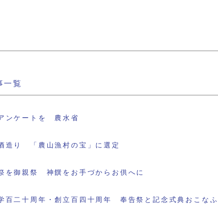
事一覧
アンケートを 農水省
酒造り 「農山漁村の宝」に選定
祭を御親祭 神饌をお手づからお供へに
学百二十周年・創立百四十周年 奉告祭と記念式典おこな