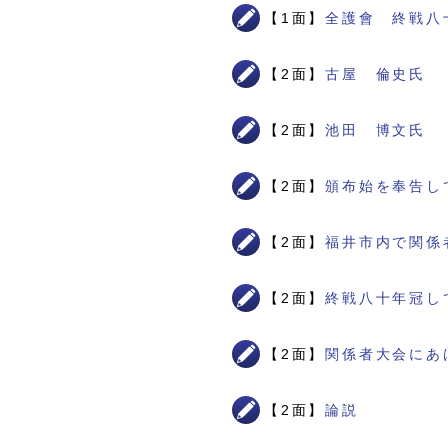
【1面】
全護會 終戦八
【2面】
古屋 倫史氏
【2面】
池田 博文氏
【2面】
頒布始を奉告し
【2面】
福井市内で関係
【2面】
終戦八十年冠し
【2面】
関係者大会にあ
【2面】
論説