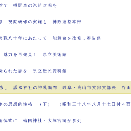
館で 機関車の汽笛吹鳴を
祭 視察研修の実施も 神政連都本部
終戦八十年にあたって 能舞台を改修し奉告祭
 魅力を再発見！ 県立美術館
綴られた志を 県立歴民資料館
携し 護國神社の神札頒布 岐阜・高山市支部支部長 谷
争の思想的性格 （下） （昭和三十八年八月十七日付４
追悼式に 靖國神社・大塚宮司が参列