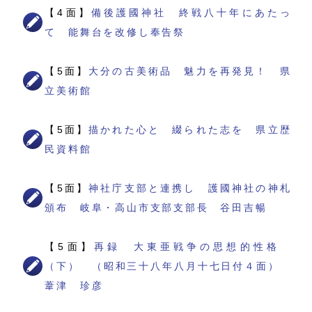
【4面】
備後護國神社 終戦八十年にあたっ
て 能舞台を改修し奉告祭
【5面】
大分の古美術品 魅力を再発見！ 県
立美術館
【5面】
描かれた心と 綴られた志を 県立歴
民資料館
【5面】
神社庁支部と連携し 護國神社の神札
頒布 岐阜・高山市支部支部長 谷田吉暢
【5面】
再録 大東亜戦争の思想的性格
（下） （昭和三十八年八月十七日付４面）
葦津 珍彦