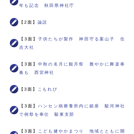
年も記念 秋田県神社庁
【2面】
論説
【3面】
子供たちが製作 神田守る案山子 住
吉大社
【3面】
中秋の名月に観月祭 雅やかに舞楽奉
奏も 西宮神社
【3面】
こもれび
【3面】
ハンセン病療養所内に鎮座 駿河神社
で例祭を奉仕 駿東支部
【3面】
こども健やかまつり 地域とともに開