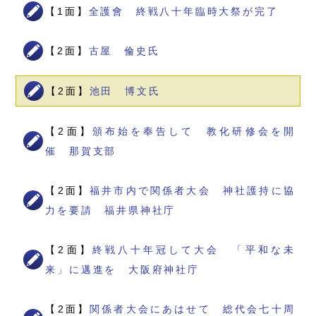
【1面】
全護會 終戦八十年臨時大祭が完了
【2面】
古屋 倫史氏
【2面】
池田 博文氏
【2面】
頒布始を奉告して 教化研修会を開
催 那賀支部
【2面】
福井市内で関係者大会 神社護持に協
力を要請 福井県神社庁
【2面】
終戦八十年冠して大会 「平和な未
来」に邁進を 大阪府神社庁
【2面】
関係者大会にあはせて 総代会七十周