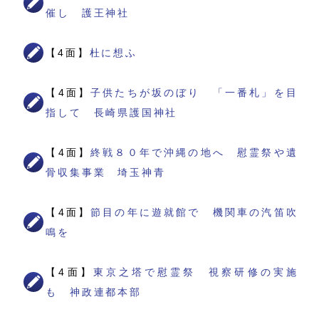
催し 護王神社
【4面】
杜に想ふ
【4面】
子供たちが坂のぼり 「一番札」を目
指して 長崎県護国神社
【4面】
終戦８０年で沖縄の地へ 慰霊祭や遺
骨収集事業 埼玉神青
【4面】
節目の年に遊就館で 機関車の汽笛吹
鳴を
【4面】
東京之塔で慰霊祭 視察研修の実施
も 神政連都本部