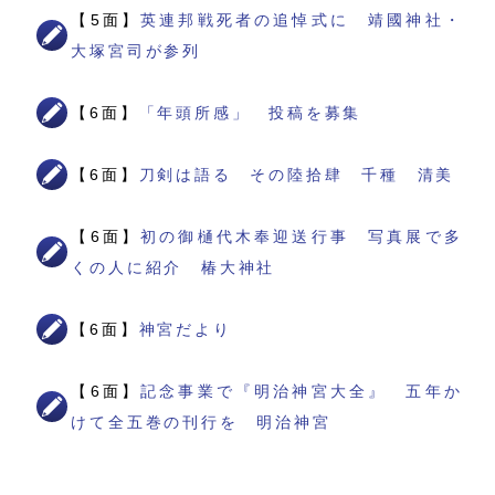
【5面】
英連邦戦死者の追悼式に 靖國神社・
大塚宮司が参列
【6面】
「年頭所感」 投稿を募集
【6面】
刀剣は語る その陸拾肆 千種 清美
【6面】
初の御樋代木奉迎送行事 写真展で多
くの人に紹介 椿大神社
【6面】
神宮だより
【6面】
記念事業で『明治神宮大全』 五年か
けて全五巻の刊行を 明治神宮