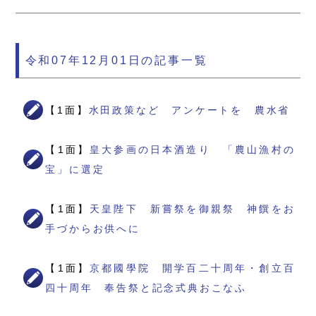
令和07年12月01日の記事一覧
【1面】
水田政策など アンケートを 農水省
【1面】
皇大参画の日本酒造り 「農山漁村の
宝」に選定
【1面】
天皇陛下 新嘗祭を御親祭 神饌をお
手づからお供へに
【1面】
京都國學院 開学百二十周年・創立百
四十周年 奉告祭と記念式典おこなふ