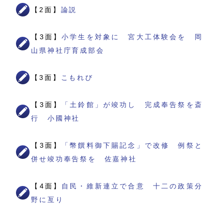
【2面】
論説
【3面】
小学生を対象に 宮大工体験会を 岡
山県神社庁育成部会
【3面】
こもれび
【3面】
「土鈴館」が竣功し 完成奉告祭を斎
行 小國神社
【3面】
「幣饌料御下賜記念」で改修 例祭と
併せ竣功奉告祭を 佐嘉神社
【4面】
自民・維新連立で合意 十二の政策分
野に亙り