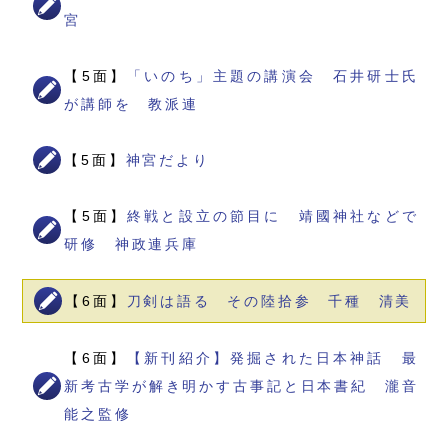
宮
【5面】
「いのち」主題の講演会 石井研士氏
が講師を 教派連
【5面】
神宮だより
【5面】
終戦と設立の節目に 靖國神社などで
研修 神政連兵庫
【6面】
刀剣は語る その陸拾参 千種 清美
【6面】
【新刊紹介】発掘された日本神話 最
新考古学が解き明かす古事記と日本書紀 瀧音
能之監修