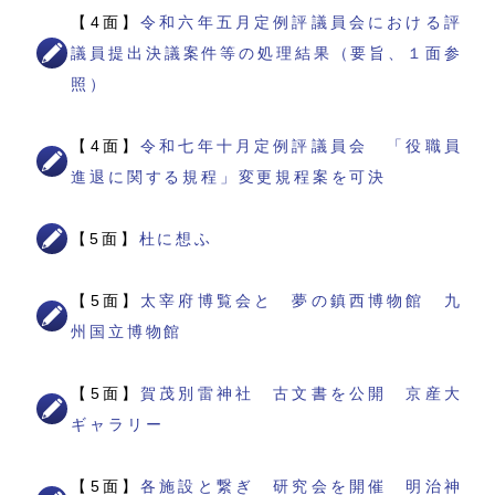
【4面】
令和六年五月定例評議員会における評
議員提出決議案件等の処理結果（要旨、１面参
照）
【4面】
令和七年十月定例評議員会 「役職員
進退に関する規程」変更規程案を可決
【5面】
杜に想ふ
【5面】
太宰府博覧会と 夢の鎮西博物館 九
州国立博物館
【5面】
賀茂別雷神社 古文書を公開 京産大
ギャラリー
【5面】
各施設と繋ぎ 研究会を開催 明治神