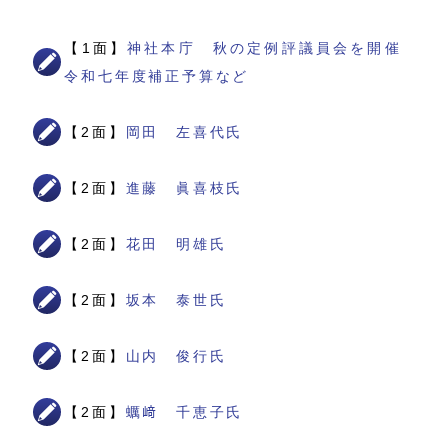
【1面】
神社本庁 秋の定例評議員会を開催
令和七年度補正予算など
【2面】
岡田 左喜代氏
【2面】
進藤 眞喜枝氏
【2面】
花田 明雄氏
【2面】
坂本 泰世氏
【2面】
山内 俊行氏
【2面】
蠣﨑 千恵子氏