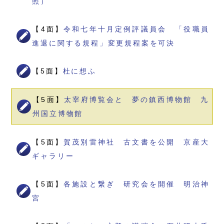
照）
【4面】
令和七年十月定例評議員会 「役職員
進退に関する規程」変更規程案を可決
【5面】
杜に想ふ
【5面】
太宰府博覧会と 夢の鎮西博物館 九
州国立博物館
【5面】
賀茂別雷神社 古文書を公開 京産大
ギャラリー
【5面】
各施設と繋ぎ 研究会を開催 明治神
宮