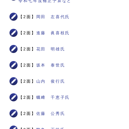
令和七年度補正予算など
【2面】
岡田 左喜代氏
【2面】
進藤 眞喜枝氏
【2面】
花田 明雄氏
【2面】
坂本 泰世氏
【2面】
山内 俊行氏
【2面】
蠣﨑 千恵子氏
【2面】
佐藤 公秀氏