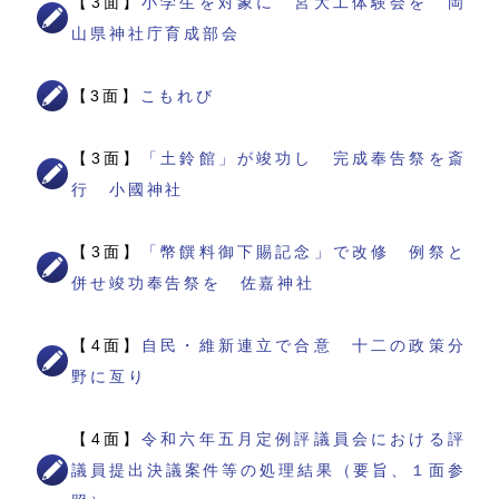
【3面】
小学生を対象に 宮大工体験会を 岡
山県神社庁育成部会
【3面】
こもれび
【3面】
「土鈴館」が竣功し 完成奉告祭を斎
行 小國神社
【3面】
「幣饌料御下賜記念」で改修 例祭と
併せ竣功奉告祭を 佐嘉神社
【4面】
自民・維新連立で合意 十二の政策分
野に亙り
【4面】
令和六年五月定例評議員会における評
議員提出決議案件等の処理結果（要旨、１面参