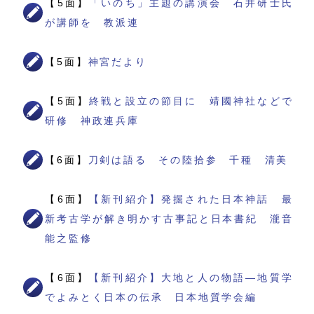
【5面】
「いのち」主題の講演会 石井研士氏
が講師を 教派連
【5面】
神宮だより
【5面】
終戦と設立の節目に 靖國神社などで
研修 神政連兵庫
【6面】
刀剣は語る その陸拾参 千種 清美
【6面】
【新刊紹介】発掘された日本神話 最
新考古学が解き明かす古事記と日本書紀 瀧音
能之監修
【6面】
【新刊紹介】大地と人の物語―地質学
でよみとく日本の伝承 日本地質学会編