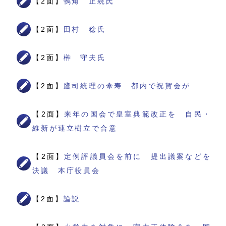
【2面】
鴨角 正統氏
【2面】
田村 稔氏
【2面】
榊 守夫氏
【2面】
鷹司統理の傘寿 都内で祝賀会が
【2面】
来年の国会で皇室典範改正を 自民・
維新が連立樹立で合意
【2面】
定例評議員会を前に 提出議案などを
決議 本庁役員会
【2面】
論説