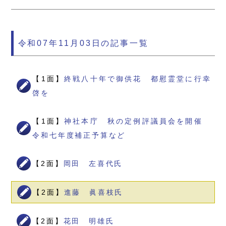
令和07年11月03日の記事一覧
【1面】
終戦八十年で御供花 都慰霊堂に行幸
啓を
【1面】
神社本庁 秋の定例評議員会を開催
令和七年度補正予算など
【2面】
岡田 左喜代氏
【2面】
進藤 眞喜枝氏
【2面】
花田 明雄氏