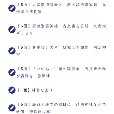
【5面】
太宰府博覧会と 夢の鎮西博物館 九
州国立博物館
【5面】
賀茂別雷神社 古文書を公開 京産大
ギャラリー
【5面】
各施設と繋ぎ 研究会を開催 明治神
宮
【5面】
「いのち」主題の講演会 石井研士氏
が講師を 教派連
【5面】
神宮だより
【5面】
終戦と設立の節目に 靖國神社などで
研修 神政連兵庫