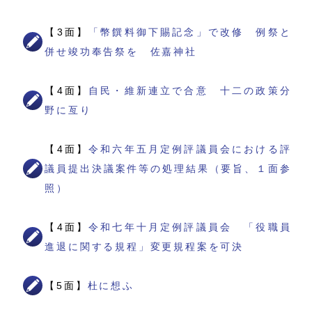
【3面】
「幣饌料御下賜記念」で改修 例祭と
併せ竣功奉告祭を 佐嘉神社
【4面】
自民・維新連立で合意 十二の政策分
野に亙り
【4面】
令和六年五月定例評議員会における評
議員提出決議案件等の処理結果（要旨、１面参
照）
【4面】
令和七年十月定例評議員会 「役職員
進退に関する規程」変更規程案を可決
【5面】
杜に想ふ