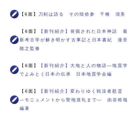
【6面】
刀剣は語る その陸拾参 千種 清美
【6面】
【新刊紹介】発掘された日本神話 最
新考古学が解き明かす古事記と日本書紀 瀧音
能之監修
【6面】
【新刊紹介】大地と人の物語―地質学
でよみとく日本の伝承 日本地質学会編
【6面】
【新刊紹介】変わりゆく戦没者慰霊
―モニュメントから聖地巡礼まで― 由谷裕哉
編著