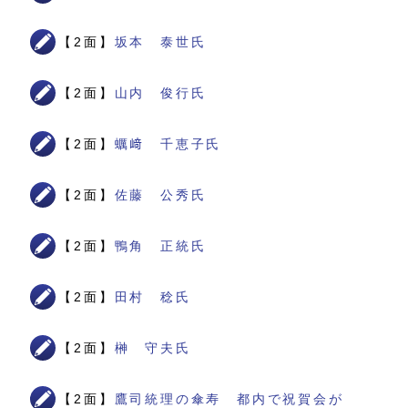
【2面】
坂本 泰世氏
【2面】
山内 俊行氏
【2面】
蠣﨑 千恵子氏
【2面】
佐藤 公秀氏
【2面】
鴨角 正統氏
【2面】
田村 稔氏
【2面】
榊 守夫氏
【2面】
鷹司統理の傘寿 都内で祝賀会が