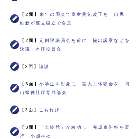
【2面】
来年の国会で皇室典範改正を 自民・
維新が連立樹立で合意
【2面】
定例評議員会を前に 提出議案などを
決議 本庁役員会
【2面】
論説
【3面】
小学生を対象に 宮大工体験会を 岡
山県神社庁育成部会
【3面】
こもれび
【3面】
「土鈴館」が竣功し 完成奉告祭を斎
行 小國神社