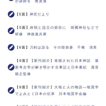
が講師を 教派連
【5面】
神宮だより
【5面】
終戦と設立の節目に 靖國神社などで
研修 神政連兵庫
【6面】
刀剣は語る その陸拾参 千種 清美
【6面】
【新刊紹介】発掘された日本神話 最
新考古学が解き明かす古事記と日本書紀 瀧音
能之監修
【6面】
【新刊紹介】大地と人の物語―地質学
でよみとく日本の伝承 日本地質学会編