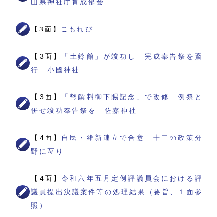
山県神社庁育成部会
【3面】
こもれび
【3面】
「土鈴館」が竣功し 完成奉告祭を斎
行 小國神社
【3面】
「幣饌料御下賜記念」で改修 例祭と
併せ竣功奉告祭を 佐嘉神社
【4面】
自民・維新連立で合意 十二の政策分
野に亙り
【4面】
令和六年五月定例評議員会における評
議員提出決議案件等の処理結果（要旨、１面参
照）