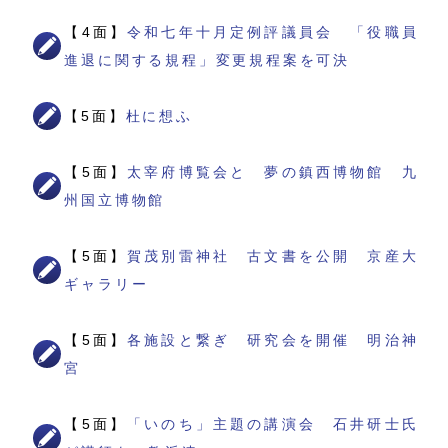
【4面】
令和七年十月定例評議員会 「役職員
進退に関する規程」変更規程案を可決
【5面】
杜に想ふ
【5面】
太宰府博覧会と 夢の鎮西博物館 九
州国立博物館
【5面】
賀茂別雷神社 古文書を公開 京産大
ギャラリー
【5面】
各施設と繋ぎ 研究会を開催 明治神
宮
【5面】
「いのち」主題の講演会 石井研士氏