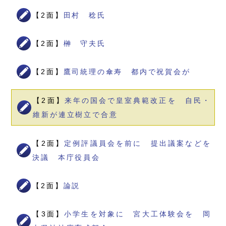
【2面】
田村 稔氏
【2面】
榊 守夫氏
【2面】
鷹司統理の傘寿 都内で祝賀会が
【2面】
来年の国会で皇室典範改正を 自民・
維新が連立樹立で合意
【2面】
定例評議員会を前に 提出議案などを
決議 本庁役員会
【2面】
論説
【3面】
小学生を対象に 宮大工体験会を 岡