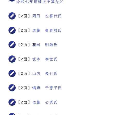
令和七年度補正予算など
【2面】
岡田 左喜代氏
【2面】
進藤 眞喜枝氏
【2面】
花田 明雄氏
【2面】
坂本 泰世氏
【2面】
山内 俊行氏
【2面】
蠣﨑 千恵子氏
【2面】
佐藤 公秀氏