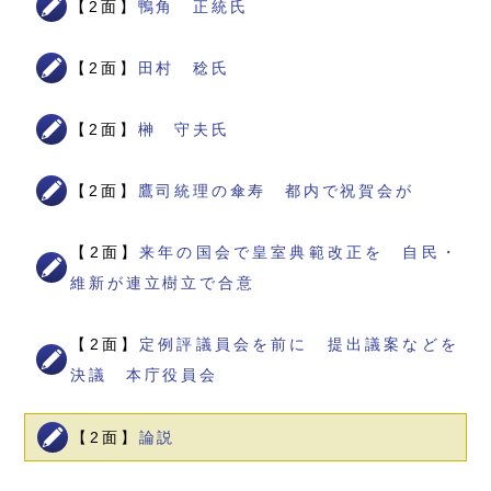
【2面】
鴨角 正統氏
【2面】
田村 稔氏
【2面】
榊 守夫氏
【2面】
鷹司統理の傘寿 都内で祝賀会が
【2面】
来年の国会で皇室典範改正を 自民・
維新が連立樹立で合意
【2面】
定例評議員会を前に 提出議案などを
決議 本庁役員会
【2面】
論説