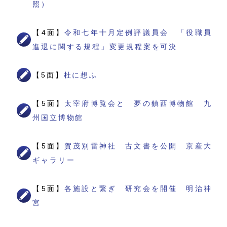
照）
【4面】
令和七年十月定例評議員会 「役職員
進退に関する規程」変更規程案を可決
【5面】
杜に想ふ
【5面】
太宰府博覧会と 夢の鎮西博物館 九
州国立博物館
【5面】
賀茂別雷神社 古文書を公開 京産大
ギャラリー
【5面】
各施設と繋ぎ 研究会を開催 明治神
宮