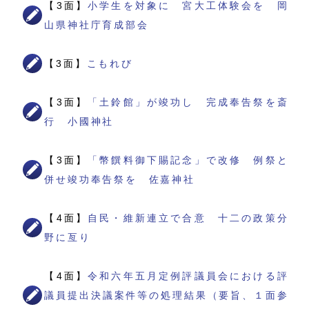
【3面】
小学生を対象に 宮大工体験会を 岡
山県神社庁育成部会
【3面】
こもれび
【3面】
「土鈴館」が竣功し 完成奉告祭を斎
行 小國神社
【3面】
「幣饌料御下賜記念」で改修 例祭と
併せ竣功奉告祭を 佐嘉神社
【4面】
自民・維新連立で合意 十二の政策分
野に亙り
【4面】
令和六年五月定例評議員会における評
議員提出決議案件等の処理結果（要旨、１面参