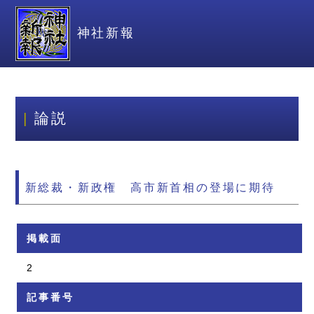
神社新報
論説
新総裁・新政権 高市新首相の登場に期待
掲載面
2
記事番号