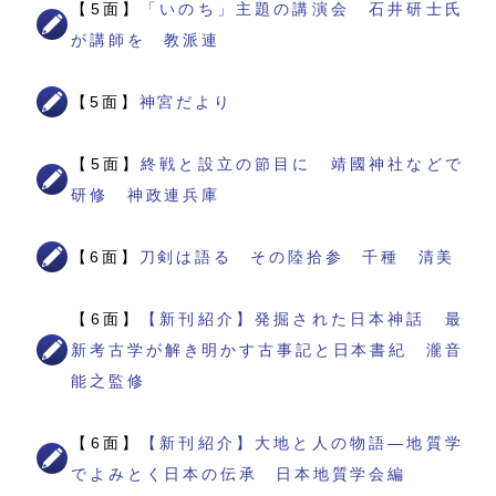
【5面】
「いのち」主題の講演会 石井研士氏
が講師を 教派連
【5面】
神宮だより
【5面】
終戦と設立の節目に 靖國神社などで
研修 神政連兵庫
【6面】
刀剣は語る その陸拾参 千種 清美
【6面】
【新刊紹介】発掘された日本神話 最
新考古学が解き明かす古事記と日本書紀 瀧音
能之監修
【6面】
【新刊紹介】大地と人の物語―地質学
でよみとく日本の伝承 日本地質学会編