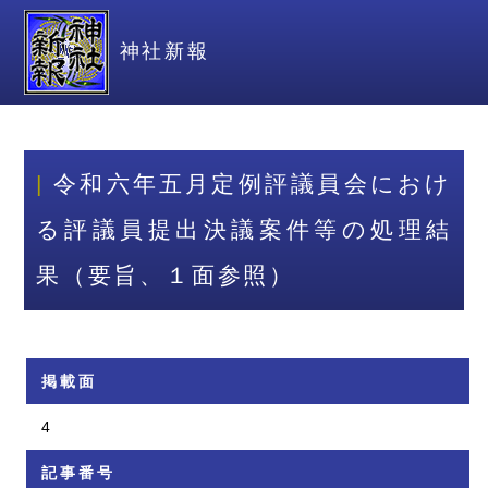
神社新報
令和六年五月定例評議員会におけ
る評議員提出決議案件等の処理結
果（要旨、１面参照）
掲載面
4
記事番号