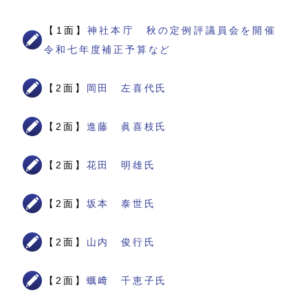
【1面】
神社本庁 秋の定例評議員会を開催
令和七年度補正予算など
【2面】
岡田 左喜代氏
【2面】
進藤 眞喜枝氏
【2面】
花田 明雄氏
【2面】
坂本 泰世氏
【2面】
山内 俊行氏
【2面】
蠣﨑 千恵子氏