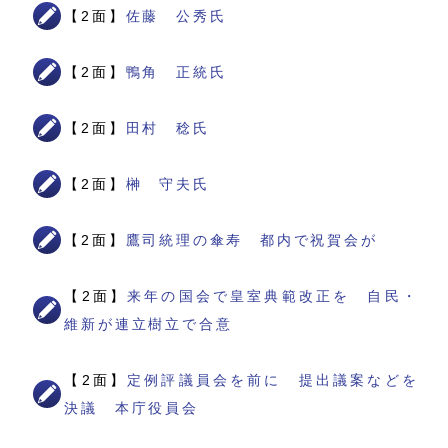
【2面】
佐藤 公秀氏
【2面】
鴨角 正統氏
【2面】
田村 稔氏
【2面】
榊 守夫氏
【2面】
鷹司統理の傘寿 都内で祝賀会が
【2面】
来年の国会で皇室典範改正を 自民・
維新が連立樹立で合意
【2面】
定例評議員会を前に 提出議案などを
決議 本庁役員会