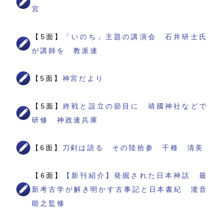
宮
【5面】
「いのち」主題の講演会 石井研士氏
が講師を 教派連
【5面】
神宮だより
【5面】
終戦と設立の節目に 靖國神社などで
研修 神政連兵庫
【6面】
刀剣は語る その陸拾参 千種 清美
【6面】
【新刊紹介】発掘された日本神話 最
新考古学が解き明かす古事記と日本書紀 瀧音
能之監修