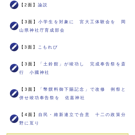
【2面】
論説
【3面】
小学生を対象に 宮大工体験会を 岡
山県神社庁育成部会
【3面】
こもれび
【3面】
「土鈴館」が竣功し 完成奉告祭を斎
行 小國神社
【3面】
「幣饌料御下賜記念」で改修 例祭と
併せ竣功奉告祭を 佐嘉神社
【4面】
自民・維新連立で合意 十二の政策分
野に亙り