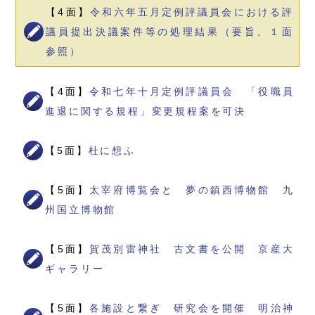
【4面】
令和六年五月定例評議員会における評
議員提出決議案件等の処理結果（要旨、１面
参照）
【4面】
令和七年十月定例評議員会 「役職員
進退に関する規程」変更規程案を可決
【5面】
杜に想ふ
【5面】
太宰府博覧会と 夢の鎮西博物館 九
州国立博物館
【5面】
賀茂別雷神社 古文書を公開 京産大
ギャラリー
【5面】
各施設と繋ぎ 研究会を開催 明治神