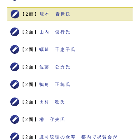
【2面】
坂本 泰世氏
【2面】
山内 俊行氏
【2面】
蠣﨑 千恵子氏
【2面】
佐藤 公秀氏
【2面】
鴨角 正統氏
【2面】
田村 稔氏
【2面】
榊 守夫氏
【2面】
鷹司統理の傘寿 都内で祝賀会が