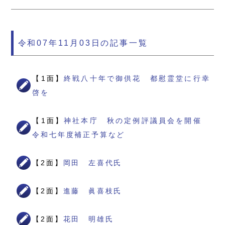
令和07年11月03日の記事一覧
【1面】
終戦八十年で御供花 都慰霊堂に行幸
啓を
【1面】
神社本庁 秋の定例評議員会を開催
令和七年度補正予算など
【2面】
岡田 左喜代氏
【2面】
進藤 眞喜枝氏
【2面】
花田 明雄氏