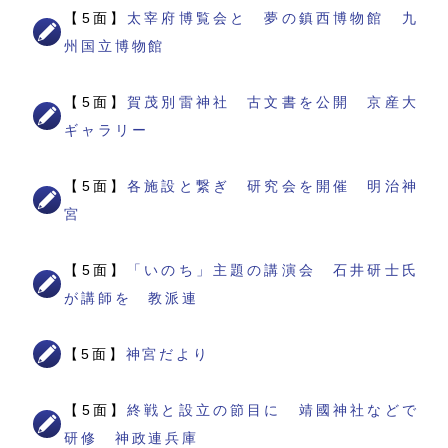
【5面】
太宰府博覧会と 夢の鎮西博物館 九
州国立博物館
【5面】
賀茂別雷神社 古文書を公開 京産大
ギャラリー
【5面】
各施設と繋ぎ 研究会を開催 明治神
宮
【5面】
「いのち」主題の講演会 石井研士氏
が講師を 教派連
【5面】
神宮だより
【5面】
終戦と設立の節目に 靖國神社などで
研修 神政連兵庫