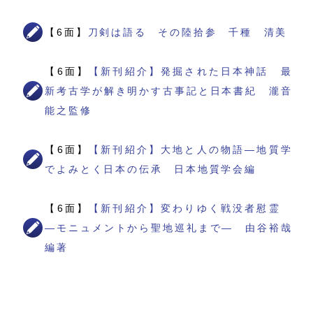
【6面】
刀剣は語る その陸拾参 千種 清美
【6面】
【新刊紹介】発掘された日本神話 最
新考古学が解き明かす古事記と日本書紀 瀧音
能之監修
【6面】
【新刊紹介】大地と人の物語―地質学
でよみとく日本の伝承 日本地質学会編
【6面】
【新刊紹介】変わりゆく戦没者慰霊
―モニュメントから聖地巡礼まで― 由谷裕哉
編著