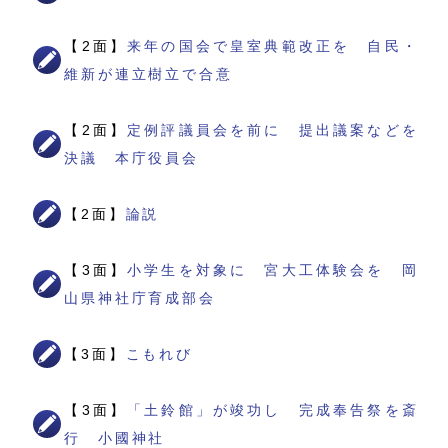
【2面】
来年の国会で皇室典範改正を 自民・
維新が連立樹立で合意
【2面】
定例評議員会を前に 提出議案などを
決議 本庁役員会
【2面】
論説
【3面】
小学生を対象に 宮大工体験会を 岡
山県神社庁育成部会
【3面】
こもれび
【3面】
「土鈴館」が竣功し 完成奉告祭を斎
行 小國神社