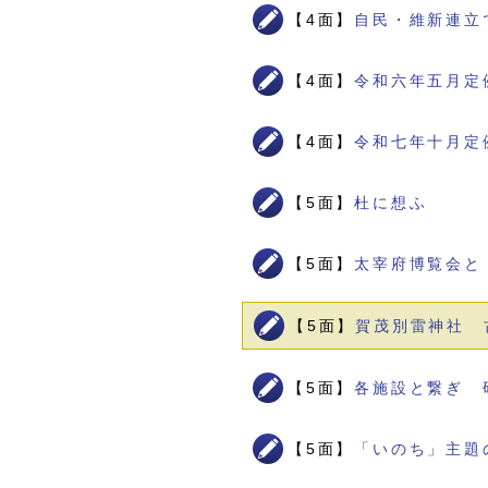
【4面】
自民・維新連立
【4面】
令和六年五月定
【4面】
令和七年十月定
【5面】
杜に想ふ
【5面】
太宰府博覧会と
【5面】
賀茂別雷神社 
【5面】
各施設と繋ぎ 
【5面】
「いのち」主題