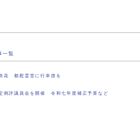
事一覧
供花 都慰霊堂に行幸啓を
定例評議員会を開催 令和七年度補正予算など