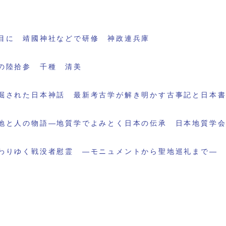
目に 靖國神社などで研修 神政連兵庫
の陸拾参 千種 清美
掘された日本神話 最新考古学が解き明かす古事記と日本
地と人の物語―地質学でよみとく日本の伝承 日本地質学
わりゆく戦没者慰霊 ―モニュメントから聖地巡礼まで―