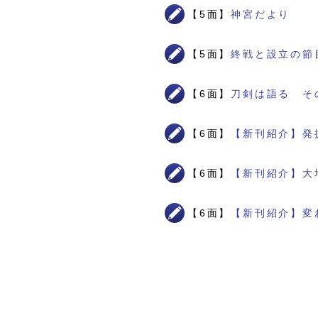
【5面】
神宮だより
【5面】
終戦と設立の節
【6面】
刀剣は語る そ
【6面】
【新刊紹介】発
【6面】
【新刊紹介】大
【6面】
【新刊紹介】変