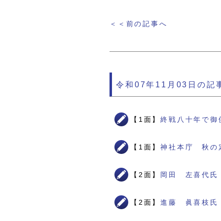
＜＜前の記事へ
令和07年11月03日の記
【1面】
終戦八十年で御
【1面】
神社本庁 秋の
【2面】
岡田 左喜代氏
【2面】
進藤 眞喜枝氏