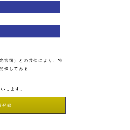
光宮司）との共催により、特
開催してゐる…
願いします。
員登録