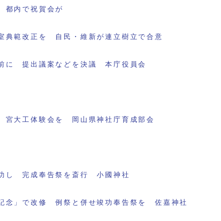
 都内で祝賀会が
室典範改正を 自民・維新が連立樹立で合意
前に 提出議案などを決議 本庁役員会
 宮大工体験会を 岡山県神社庁育成部会
功し 完成奉告祭を斎行 小國神社
記念」で改修 例祭と併せ竣功奉告祭を 佐嘉神社