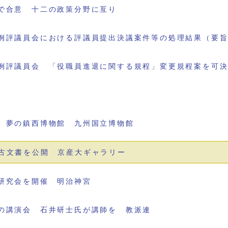
で合意 十二の政策分野に亙り
例評議員会における評議員提出決議案件等の処理結果（要
例評議員会 「役職員進退に関する規程」変更規程案を可
 夢の鎮西博物館 九州国立博物館
古文書を公開 京産大ギャラリー
研究会を開催 明治神宮
の講演会 石井研士氏が講師を 教派連