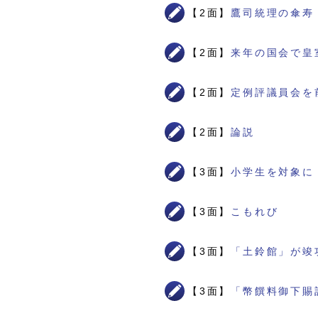
【2面】
鷹司統理の傘寿
【2面】
来年の国会で皇
【2面】
定例評議員会を
【2面】
論説
【3面】
小学生を対象に
【3面】
こもれび
【3面】
「土鈴館」が竣
【3面】
「幣饌料御下賜