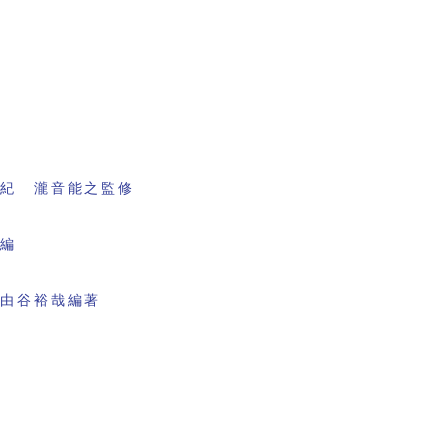
書紀 瀧音能之監修
会編
 由谷裕哉編著