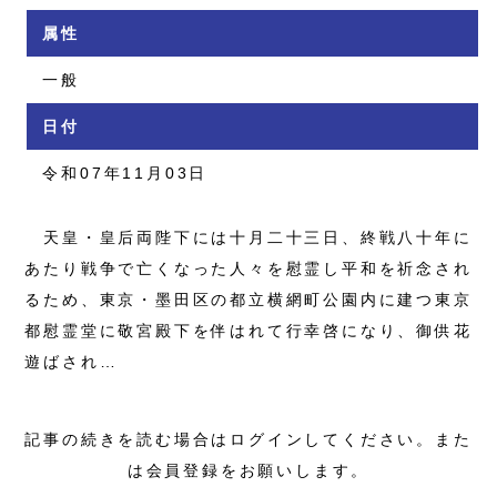
属性
一般
日付
令和07年11月03日
天皇・皇后両陛下には十月二十三日、終戦八十年に
あたり戦争で亡くなった人々を慰霊し平和を祈念され
るため、東京・墨田区の都立横網町公園内に建つ東京
都慰霊堂に敬宮殿下を伴はれて行幸啓になり、御供花
遊ばされ…
記事の続きを読む場合はログインしてください。また
は会員登録をお願いします。