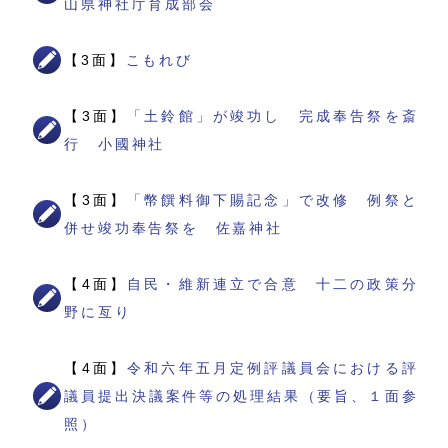
山県神社庁育成部会
【3面】
こもれび
【3面】
「土鈴館」が竣功し 完成奉告祭を斎
行 小國神社
【3面】
「幣饌料御下賜記念」で改修 例祭と
併せ竣功奉告祭を 佐嘉神社
【4面】
自民・維新連立で合意 十二の政策分
野に亙り
【4面】
令和六年五月定例評議員会における評
議員提出決議案件等の処理結果（要旨、１面参
照）