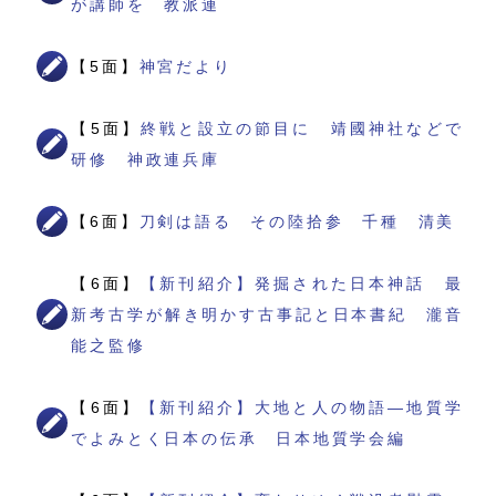
が講師を 教派連
【5面】
神宮だより
【5面】
終戦と設立の節目に 靖國神社などで
研修 神政連兵庫
【6面】
刀剣は語る その陸拾参 千種 清美
【6面】
【新刊紹介】発掘された日本神話 最
新考古学が解き明かす古事記と日本書紀 瀧音
能之監修
【6面】
【新刊紹介】大地と人の物語―地質学
でよみとく日本の伝承 日本地質学会編