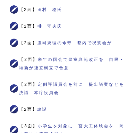
【2面】
田村 稔氏
【2面】
榊 守夫氏
【2面】
鷹司統理の傘寿 都内で祝賀会が
【2面】
来年の国会で皇室典範改正を 自民・
維新が連立樹立で合意
【2面】
定例評議員会を前に 提出議案などを
決議 本庁役員会
【2面】
論説
【3面】
小学生を対象に 宮大工体験会を 岡