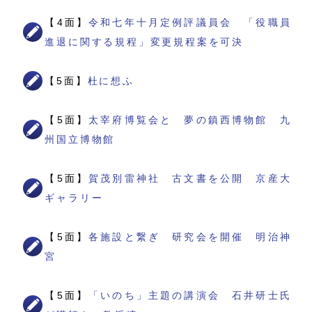
【4面】
令和七年十月定例評議員会 「役職員
進退に関する規程」変更規程案を可決
【5面】
杜に想ふ
【5面】
太宰府博覧会と 夢の鎮西博物館 九
州国立博物館
【5面】
賀茂別雷神社 古文書を公開 京産大
ギャラリー
【5面】
各施設と繋ぎ 研究会を開催 明治神
宮
【5面】
「いのち」主題の講演会 石井研士氏