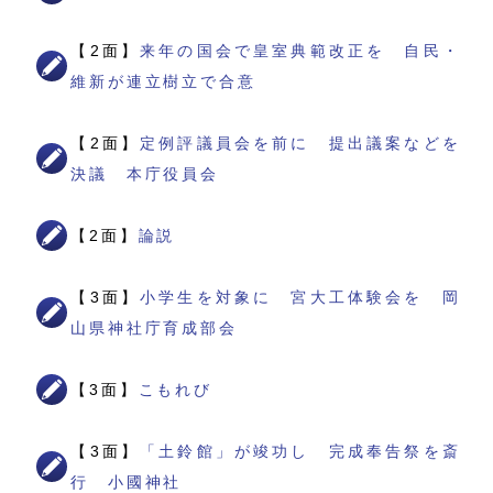
【2面】
来年の国会で皇室典範改正を 自民・
維新が連立樹立で合意
【2面】
定例評議員会を前に 提出議案などを
決議 本庁役員会
【2面】
論説
【3面】
小学生を対象に 宮大工体験会を 岡
山県神社庁育成部会
【3面】
こもれび
【3面】
「土鈴館」が竣功し 完成奉告祭を斎
行 小國神社