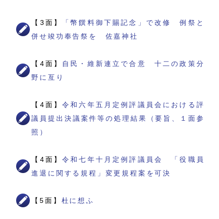
【3面】
「幣饌料御下賜記念」で改修 例祭と
併せ竣功奉告祭を 佐嘉神社
【4面】
自民・維新連立で合意 十二の政策分
野に亙り
【4面】
令和六年五月定例評議員会における評
議員提出決議案件等の処理結果（要旨、１面参
照）
【4面】
令和七年十月定例評議員会 「役職員
進退に関する規程」変更規程案を可決
【5面】
杜に想ふ