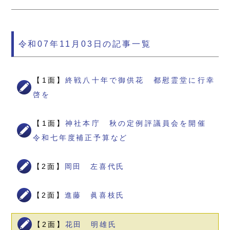
令和07年11月03日の記事一覧
【1面】
終戦八十年で御供花 都慰霊堂に行幸
啓を
【1面】
神社本庁 秋の定例評議員会を開催
令和七年度補正予算など
【2面】
岡田 左喜代氏
【2面】
進藤 眞喜枝氏
【2面】
花田 明雄氏