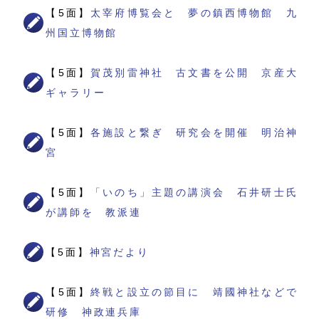
【5面】
太宰府博覧会と 夢の鎮西博物館 九
州国立博物館
【5面】
賀茂別雷神社 古文書を公開 京産大
ギャラリー
【5面】
各施設と繋ぎ 研究会を開催 明治神
宮
【5面】
「いのち」主題の講演会 石井研士氏
が講師を 教派連
【5面】
神宮だより
【5面】
終戦と設立の節目に 靖國神社などで
研修 神政連兵庫