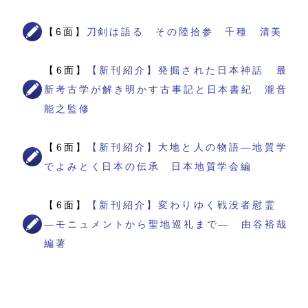
【6面】
刀剣は語る その陸拾参 千種 清美
【6面】
【新刊紹介】発掘された日本神話 最
新考古学が解き明かす古事記と日本書紀 瀧音
能之監修
【6面】
【新刊紹介】大地と人の物語―地質学
でよみとく日本の伝承 日本地質学会編
【6面】
【新刊紹介】変わりゆく戦没者慰霊
―モニュメントから聖地巡礼まで― 由谷裕哉
編著