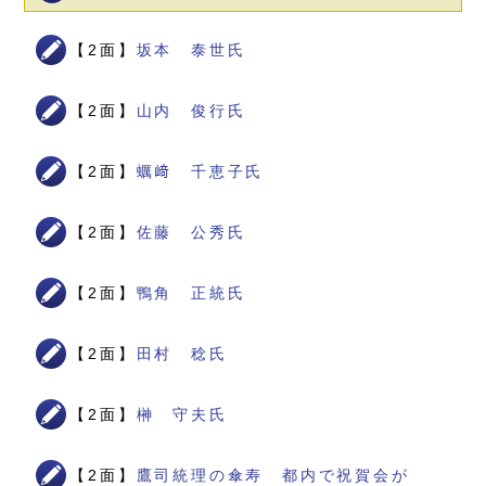
【2面】
坂本 泰世氏
【2面】
山内 俊行氏
【2面】
蠣﨑 千恵子氏
【2面】
佐藤 公秀氏
【2面】
鴨角 正統氏
【2面】
田村 稔氏
【2面】
榊 守夫氏
【2面】
鷹司統理の傘寿 都内で祝賀会が