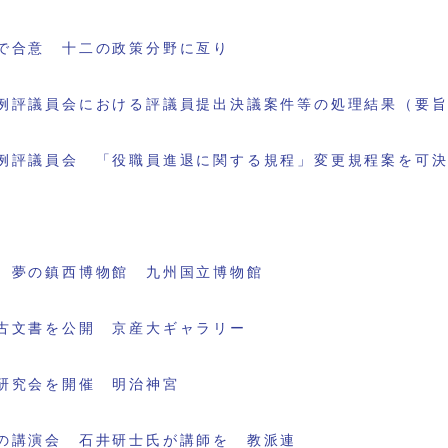
で合意 十二の政策分野に亙り
例評議員会における評議員提出決議案件等の処理結果（要
例評議員会 「役職員進退に関する規程」変更規程案を可
 夢の鎮西博物館 九州国立博物館
古文書を公開 京産大ギャラリー
研究会を開催 明治神宮
の講演会 石井研士氏が講師を 教派連