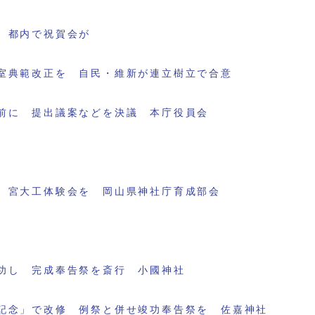
 都内で祝賀会が
室典範改正を 自民・維新が連立樹立で合意
前に 提出議案などを決議 本庁役員会
 宮大工体験会を 岡山県神社庁育成部会
功し 完成奉告祭を斎行 小國神社
記念」で改修 例祭と併せ竣功奉告祭を 佐嘉神社