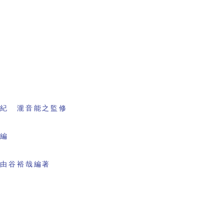
書紀 瀧音能之監修
会編
 由谷裕哉編著