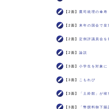
【2面】
鷹司統理の傘寿
【2面】
来年の国会で皇
【2面】
定例評議員会を
【2面】
論説
【3面】
小学生を対象に
【3面】
こもれび
【3面】
「土鈴館」が竣
【3面】
「幣饌料御下賜