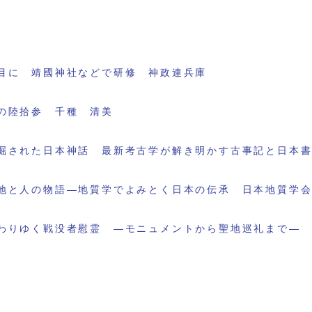
目に 靖國神社などで研修 神政連兵庫
の陸拾参 千種 清美
掘された日本神話 最新考古学が解き明かす古事記と日本
地と人の物語―地質学でよみとく日本の伝承 日本地質学
わりゆく戦没者慰霊 ―モニュメントから聖地巡礼まで―