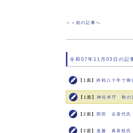
＜＜前の記事へ
令和07年11月03日の記
【1面】
終戦八十年で御
【1面】
神社本庁 秋の
【2面】
岡田 左喜代氏
【2面】
進藤 眞喜枝氏