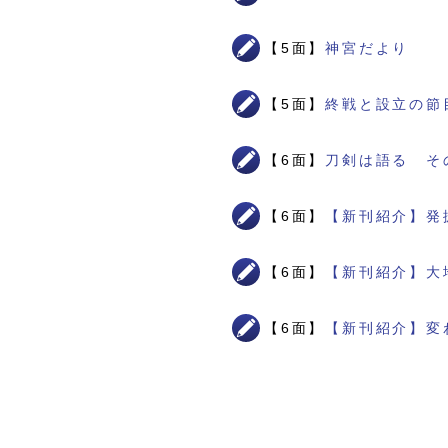
【5面】
神宮だより
【5面】
終戦と設立の節
【6面】
刀剣は語る そ
【6面】
【新刊紹介】発
【6面】
【新刊紹介】大
【6面】
【新刊紹介】変