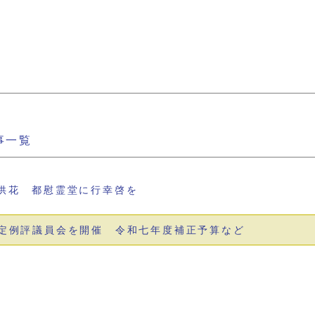
事一覧
供花 都慰霊堂に行幸啓を
定例評議員会を開催 令和七年度補正予算など