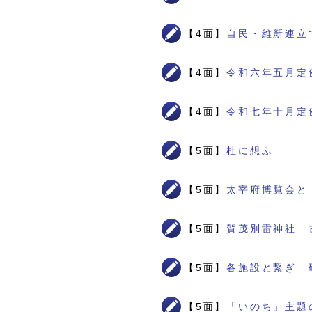
【4面】
自民・維新連立
【4面】
令和六年五月定
【4面】
令和七年十月定
【5面】
杜に想ふ
【5面】
太宰府博覧会と
【5面】
賀茂別雷神社 
【5面】
各施設と繋ぎ 
【5面】
「いのち」主題