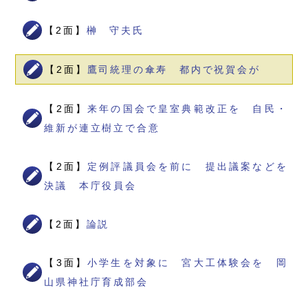
【2面】
榊 守夫氏
【2面】
鷹司統理の傘寿 都内で祝賀会が
【2面】
来年の国会で皇室典範改正を 自民・
維新が連立樹立で合意
【2面】
定例評議員会を前に 提出議案などを
決議 本庁役員会
【2面】
論説
【3面】
小学生を対象に 宮大工体験会を 岡
山県神社庁育成部会