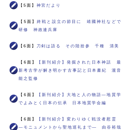
【5面】
神宮だより
【5面】
終戦と設立の節目に 靖國神社などで
研修 神政連兵庫
【6面】
刀剣は語る その陸拾参 千種 清美
【6面】
【新刊紹介】発掘された日本神話 最
新考古学が解き明かす古事記と日本書紀 瀧音
能之監修
【6面】
【新刊紹介】大地と人の物語―地質学
でよみとく日本の伝承 日本地質学会編
【6面】
【新刊紹介】変わりゆく戦没者慰霊
―モニュメントから聖地巡礼まで― 由谷裕哉