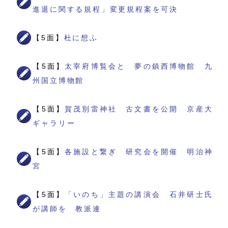
進退に関する規程」変更規程案を可決
【5面】
杜に想ふ
【5面】
太宰府博覧会と 夢の鎮西博物館 九
州国立博物館
【5面】
賀茂別雷神社 古文書を公開 京産大
ギャラリー
【5面】
各施設と繋ぎ 研究会を開催 明治神
宮
【5面】
「いのち」主題の講演会 石井研士氏
が講師を 教派連