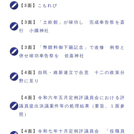
【3面】
こもれび
【3面】
「土鈴館」が竣功し 完成奉告祭を斎
行 小國神社
【3面】
「幣饌料御下賜記念」で改修 例祭と
併せ竣功奉告祭を 佐嘉神社
【4面】
自民・維新連立で合意 十二の政策分
野に亙り
【4面】
令和六年五月定例評議員会における評
議員提出決議案件等の処理結果（要旨、１面参
照）
【4面】
令和七年十月定例評議員会 「役職員