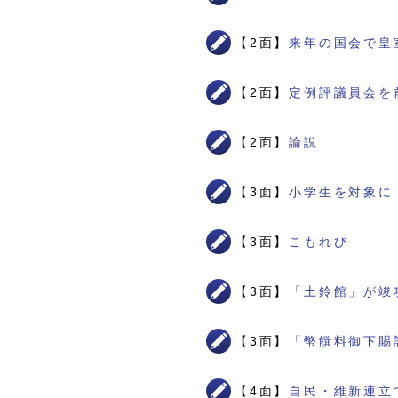
【2面】
来年の国会で皇
【2面】
定例評議員会を
【2面】
論説
【3面】
小学生を対象に
【3面】
こもれび
【3面】
「土鈴館」が竣
【3面】
「幣饌料御下賜
【4面】
自民・維新連立