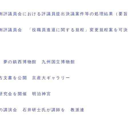
例評議員会における評議員提出決議案件等の処理結果（要
例評議員会 「役職員進退に関する規程」変更規程案を可
 夢の鎮西博物館 九州国立博物館
古文書を公開 京産大ギャラリー
研究会を開催 明治神宮
の講演会 石井研士氏が講師を 教派連