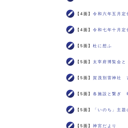
【4面】
令和六年五月定
【4面】
令和七年十月定
【5面】
杜に想ふ
【5面】
太宰府博覧会と
【5面】
賀茂別雷神社 
【5面】
各施設と繋ぎ 
【5面】
「いのち」主題
【5面】
神宮だより