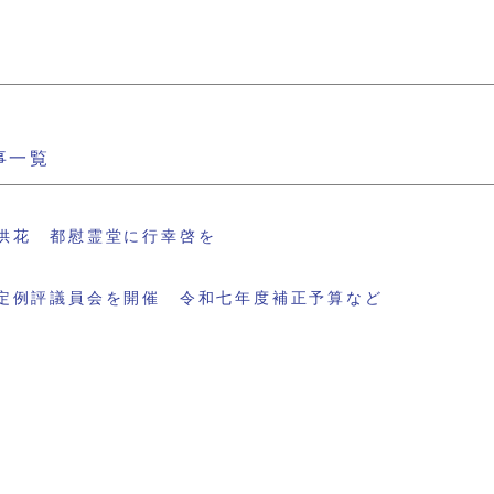
事一覧
供花 都慰霊堂に行幸啓を
定例評議員会を開催 令和七年度補正予算など