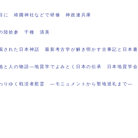
目に 靖國神社などで研修 神政連兵庫
の陸拾参 千種 清美
掘された日本神話 最新考古学が解き明かす古事記と日本
地と人の物語―地質学でよみとく日本の伝承 日本地質学
わりゆく戦没者慰霊 ―モニュメントから聖地巡礼まで―