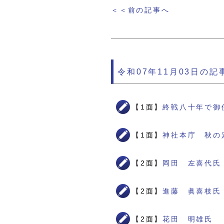
＜＜前の記事へ
令和07年11月03日の記
【1面】
終戦八十年で御
【1面】
神社本庁 秋の
【2面】
岡田 左喜代氏
【2面】
進藤 眞喜枝氏
【2面】
花田 明雄氏