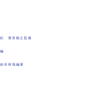
書紀 瀧音能之監修
会編
 由谷裕哉編著