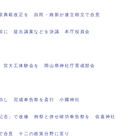
室典範改正を 自民・維新が連立樹立で合意
前に 提出議案などを決議 本庁役員会
 宮大工体験会を 岡山県神社庁育成部会
功し 完成奉告祭を斎行 小國神社
記念」で改修 例祭と併せ竣功奉告祭を 佐嘉神社
で合意 十二の政策分野に亙り