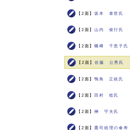
【2面】
坂本 泰世氏
【2面】
山内 俊行氏
【2面】
蠣﨑 千恵子氏
【2面】
佐藤 公秀氏
【2面】
鴨角 正統氏
【2面】
田村 稔氏
【2面】
榊 守夫氏
【2面】
鷹司統理の傘寿