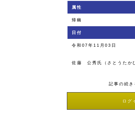
属性
帰幽
日付
令和07年11月03日
佐藤 公秀氏（さとうたか
記事の続き
ログ